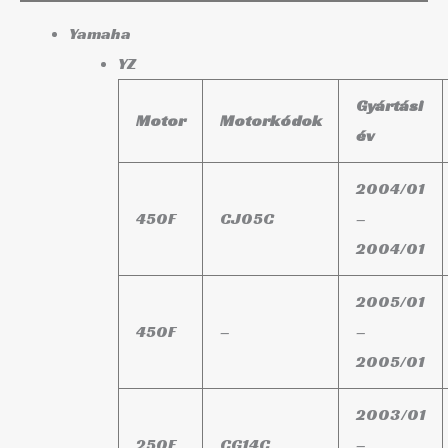
Yamaha
YZ
Gyártási
Motor
Motorkódok
év
2004/01
450F
CJ05C
–
2004/01
2005/01
450F
–
–
2005/01
2003/01
250F
CG14C
–