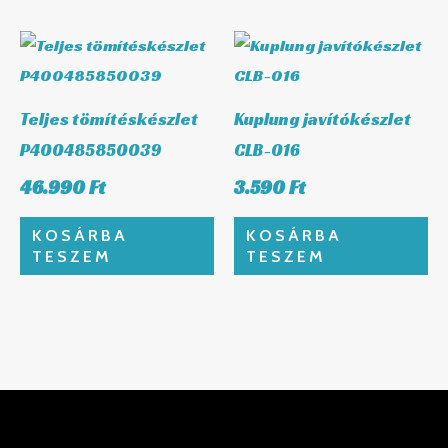
Teljes tömítéskészlet
Kuplung javítókészlet
P400485850039
CLB-016
46.990
Ft
3.590
Ft
KOSÁRBA
KOSÁRBA
TESZEM
TESZEM