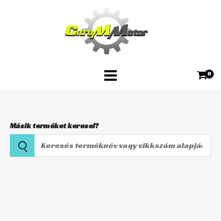
Skip
146
to
mennyiség
content
Másik terméket keresel?
Keresés
terméknév
vagy
Kuplungbowden
cikkszám
LS-
alapján
146
mennyiség