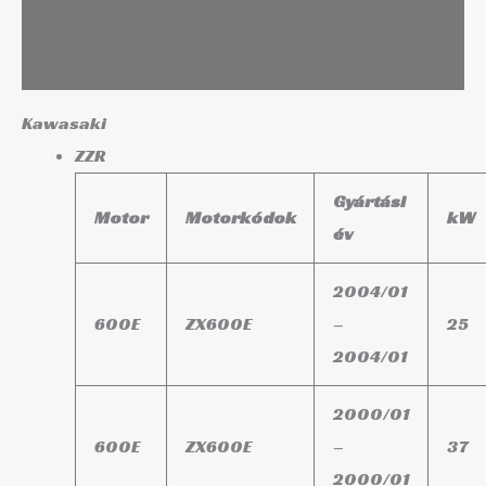
Leírás
További információk
Kawasaki
ZZR
Gyártási
Motor
Motorkódok
kW
év
2004/01
600E
ZX600E
–
25
2004/01
2000/01
600E
ZX600E
–
37
2000/01