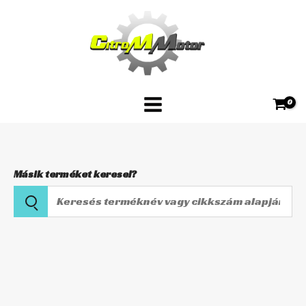
Skip
201
to
mennyiség
content
Másik terméket keresel?
Keresés
terméknév
vagy
Kuplungbowden
cikkszám
LS-
alapján
201
mennyiség