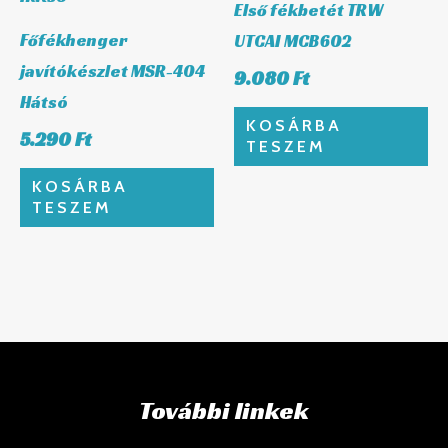
Első fékbetét TRW
Főfékhenger
UTCAI MCB602
javítókészlet MSR-404
9.080
Ft
Hátsó
KOSÁRBA
5.290
Ft
TESZEM
KOSÁRBA
TESZEM
További linkek