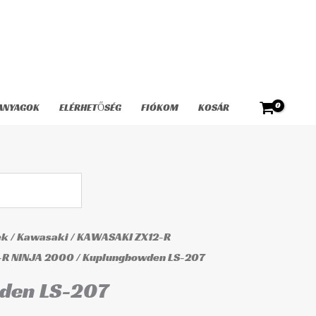
207
mennyiség
ANYAGOK
ELÉRHETŐSÉG
FIÓKOM
KOSÁR
ek
/
Kawasaki
/
KAWASAKI ZX12-R
-R NINJA 2000
/ Kuplungbowden LS-207
den LS-207