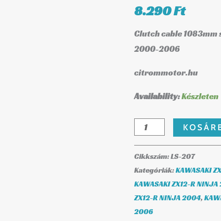
8.290
Ft
Clutch cable 1083mm 
2000-2006
citrommotor.hu
Availability:
Készleten
KOSÁR
Cikkszám:
LS-207
Kategóriák:
KAWASAKI ZX
KAWASAKI ZX12-R NINJA
ZX12-R NINJA 2004
,
KAWA
2006