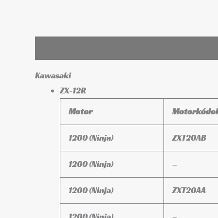
Leírás
További információk
Kawasaki
ZX-12R
Motor
Motorkódo
1200 (Ninja)
ZXT20AB
1200 (Ninja)
–
1200 (Ninja)
ZXT20AA
1200 (Ninja)
–