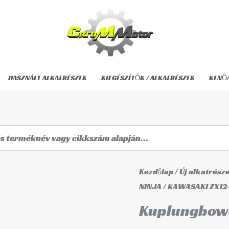
HASZNÁLT ALKATRÉSZEK
KIEGÉSZÍTŐK / ALKATRÉSZEK
KENŐ
Kuplungbowden
Kezdőlap
/
Új alkatrész
LS-
NINJA
/
KAWASAKI ZX12
207
Kuplungbow
mennyiség