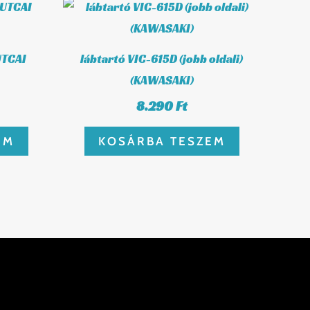
UTCAI
lábtartó VIC-615D (jobb oldali)
(KAWASAKI)
8.290
Ft
EM
KOSÁRBA TESZEM