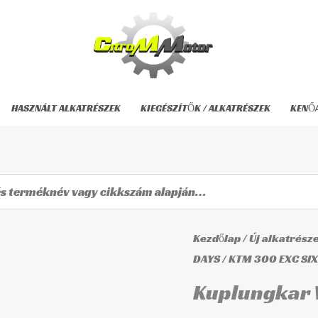
HASZNÁLT ALKATRÉSZEK
KIEGÉSZÍTŐK / ALKATRÉSZEK
KENŐ
Kuplungkar
Kezdőlap
/
Új alkatrész
VIC-
DAYS
/
KTM 300 EXC SIX
75261
Kuplungkar 
mennyiség