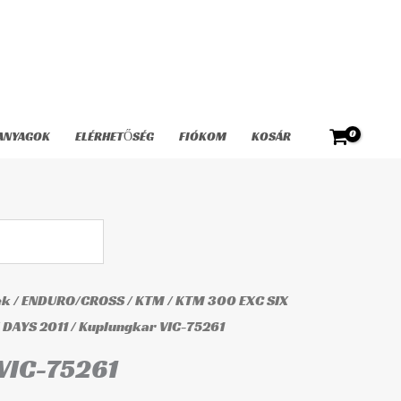
75261
mennyiség
ANYAGOK
ELÉRHETŐSÉG
FIÓKOM
KOSÁR
ek
/
ENDURO/CROSS
/
KTM
/
KTM 300 EXC SIX
 DAYS 2011
/ Kuplungkar VIC-75261
VIC-75261