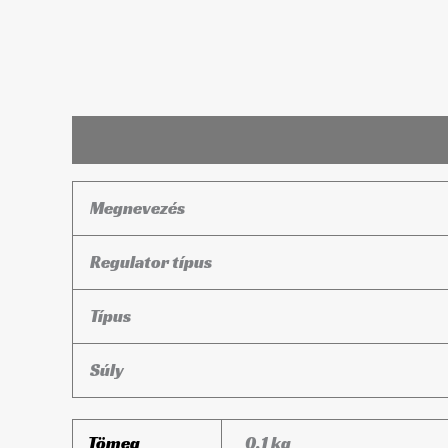
Leírás
További információk
Megnevezés
Regulator típus
Típus
Súly
Tömeg
0,1 kg