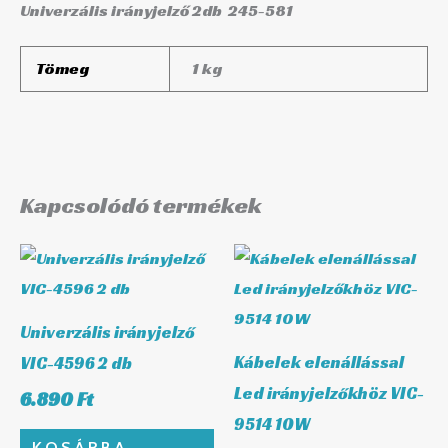
Univerzális irányjelző 2db 245-581
Tömeg
1 kg
Kapcsolódó termékek
Univerzális irányjelző
Kábelek elenállással
VIC-4596 2 db
Led irányjelzőkhöz VIC-
6.890
Ft
9514 10W
KOSÁRBA