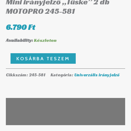
Mini irányjelző „Tüske” 2 db
245-
MOTOPRO 245-581
581
mennyiség
6.790
Ft
Availability:
Készleten
KOSÁRBA TESZEM
Cikkszám:
245-581
Kategória:
Univerzális irányjelző
Leírás
További információk