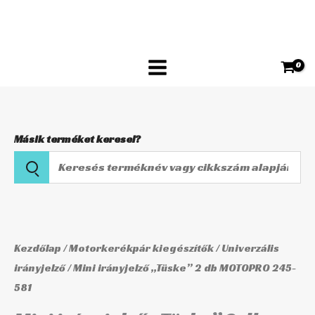
Skip
"Tüske"
to
2
content
db
MOTOPRO
245-
581
mennyiség
Másik terméket keresel?
Keresés
terméknév
vagy
Mini
cikkszám
irányjelző
alapján
"Tüske"
Kezdőlap
/
Motorkerékpár kiegészítők
/
Univerzális
2
irányjelző
/ Mini irányjelző „Tüske” 2 db MOTOPRO 245-
581
db
MOTOPRO