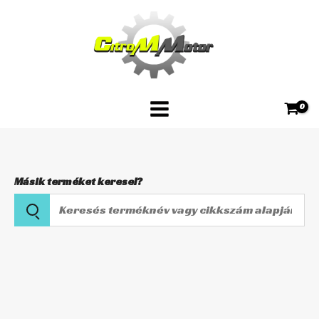
Skip
10W50
to
1L
content
mennyiség
Másik terméket keresel?
Keresés
terméknév
vagy
Motul
cikkszám
5100
alapján
10W50
1L