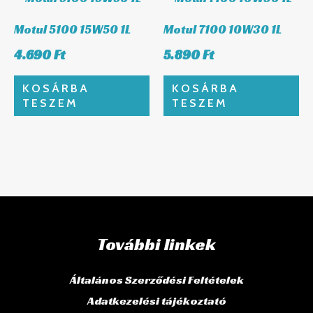
Motul 5100 15W50 1L
Motul 7100 10W30 1L
4.690
Ft
5.890
Ft
KOSÁRBA
KOSÁRBA
TESZEM
TESZEM
További linkek
Általános Szerződési Feltételek
Adatkezelési tájékoztató