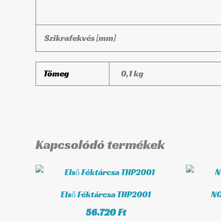
Szikrafekvés [mm]
Tömeg
0,1 kg
Kapcsolódó termékek
Első Féktárcsa THP2001
NG
56.720
Ft