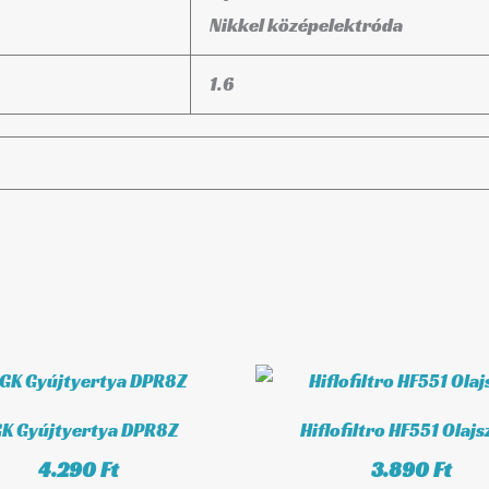
Nikkel középelektróda
1.6
K Gyújtyertya DPR8Z
Hiflofiltro HF551 Olajs
4.290
Ft
3.890
Ft