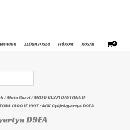
D9EA
mennyiség
ANYAGOK
ELÉRHETŐSÉG
FIÓKOM
KOSÁR
ek
/
Moto Guzzi
/
MOTO GUZZI DAYTONA IE
ONA 1000 IE 1997
/ NGK Gyújtógyertya D9EA
yertya D9EA