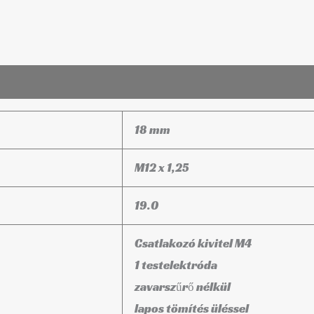
18 mm
M12 x 1,25
19.0
Csatlakozó kivitel M4
1 testelektróda
zavarszűrő nélkül
lapos tömítés üléssel