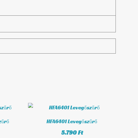
zűrő
HFA6401 Levegőszűrő
5.790
Ft