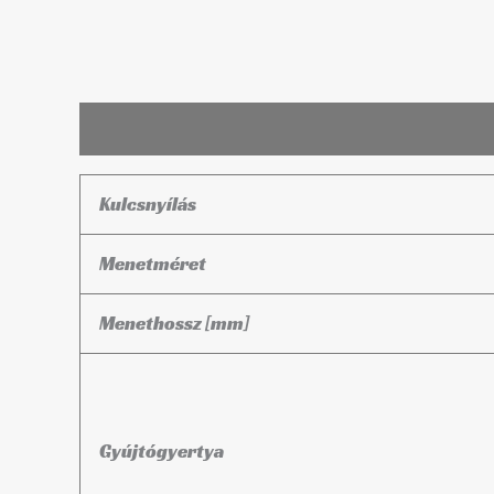
Leírás
További információk
Kulcsnyílás
Menetméret
Menethossz [mm]
Gyújtógyertya