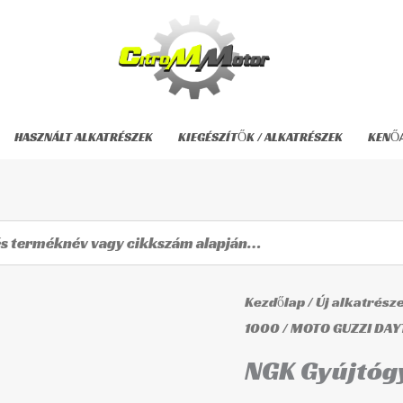
HASZNÁLT ALKATRÉSZEK
KIEGÉSZÍTŐK / ALKATRÉSZEK
KENŐ
NGK
Kezdőlap
/
Új alkatrész
Gyújtógyertya
1000
/
MOTO GUZZI DAYT
D9EA
NGK Gyújtóg
mennyiség