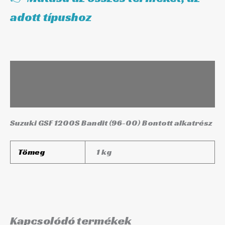
adott típushoz
Leírás
További információk
Suzuki GSF 1200S Bandit (96-00) Bontott alkatrész
Tömeg
1 kg
Kapcsolódó termékek