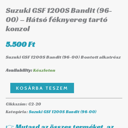
-
Suzuki GSF 1200S Bandit (96-
Hátsó
00) – Hátsó féknyereg tartó
féknyereg
konzol
tartó
konzol
5.500
Ft
mennyiség
Suzuki GSF 1200S Bandit (96-00) Bontott alkatrész
Availability:
Készleten
KOSÁRBA TESZEM
Cikkszám:
C2-20
Kategória:
Suzuki GSF 1200S Bandit (96-00)
👉 Mutasd az összes terméket, az