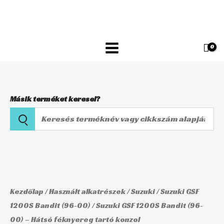
Skip
1200S
to
Bandit
content
(96-
00)
-
Hátsó
féknyereg
Másik terméket keresel?
tartó
Keresés
konzol
terméknév
mennyiség
vagy
Suzuki
cikkszám
GSF
alapján
1200S
Bandit
Kezdőlap
/
Használt alkatrészek
/
Suzuki
/
Suzuki GSF
(96-
1200S Bandit (96-00)
/ Suzuki GSF 1200S Bandit (96-
00) – Hátsó féknyereg tartó konzol
00)