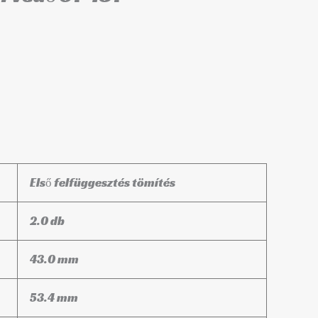
Első felfüggesztés tömítés
2.0 db
43.0 mm
53.4 mm