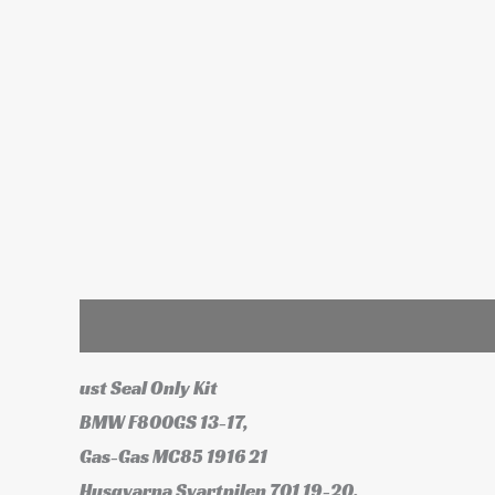
Leírás
További információk
ust Seal Only Kit
BMW F800GS 13-17,
Gas-Gas MC85 1916 21
Husqvarna Svartpilen 701 19-20,