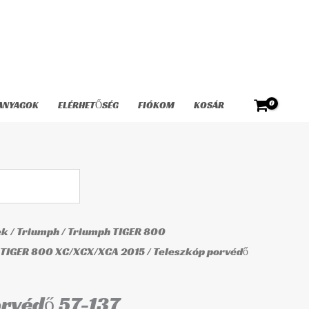
57-
137
mennyiség
ANYAGOK
ELÉRHETŐSÉG
FIÓKOM
KOSÁR
ek
/
Triumph
/
Triumph TIGER 800
TIGER 800 XC/XCX/XCA 2015
/ Teleszkóp porvédő
rvédő 57-137