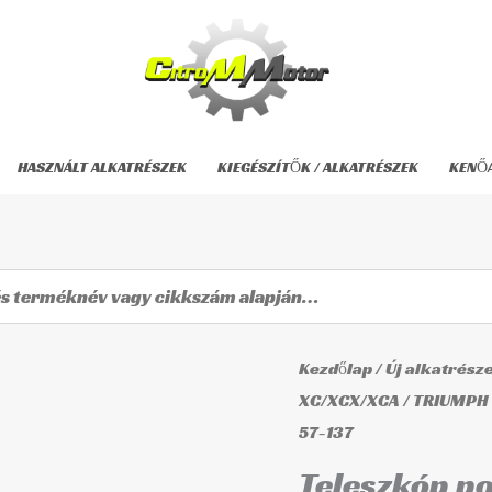
HASZNÁLT ALKATRÉSZEK
KIEGÉSZÍTŐK / ALKATRÉSZEK
KENŐ
Teleszkóp
Kezdőlap
/
Új alkatrész
porvédő
XC/XCX/XCA
/
TRIUMPH 
57-137
57-
137
Teleszkóp po