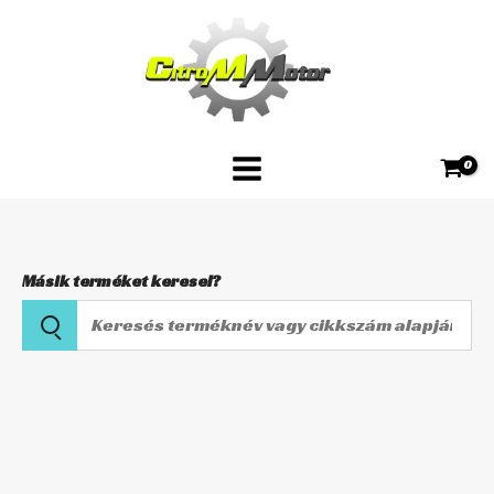
Skip
AB55-
to
131
content
mennyiség
Másik terméket keresel?
Keresés
terméknév
vagy
TELESZKÓP
cikkszám
SZIMERING
alapján
AB55-
131