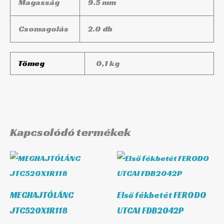
Magasság
9.5 mm
Csomagolás
2.0 db
Tömeg
0,1 kg
Kapcsolódó termékek
MEGHAJTÓLÁNC
Első fékbetét FERODO
JTC520X1R118
UTCAI FDB2042P