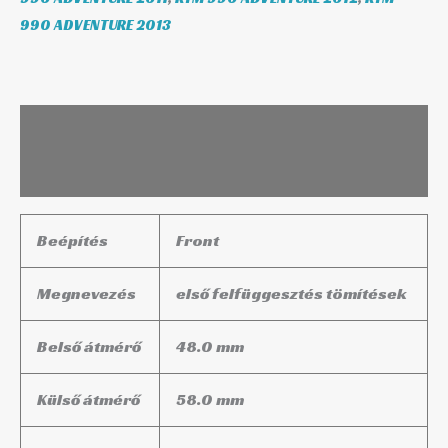
990 ADVENTURE 2013
Leírás
További információk
Beépítés
Front
Megnevezés
első felfüggesztés tömítések
Belső átmérő
48.0 mm
Külső átmérő
58.0 mm