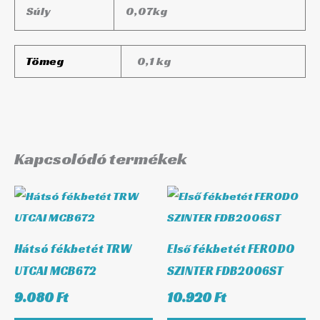
Súly
0,07
kg
Tömeg
0,1 kg
Kapcsolódó termékek
Hátsó fékbetét TRW
Első fékbetét FERODO
UTCAI MCB672
SZINTER FDB2006ST
9.080
Ft
10.920
Ft