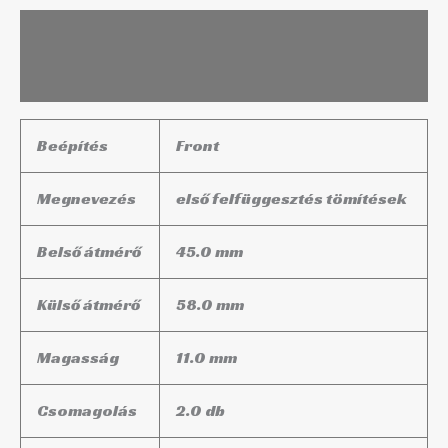
Leírás
További információk
Beépítés
Front
Megnevezés
első felfüggesztés tömítések
Belső átmérő
45.0 mm
Külső átmérő
58.0 mm
Magasság
11.0 mm
Csomagolás
2.0 db