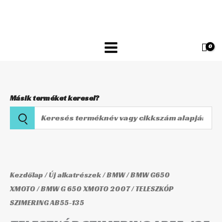
Skip
AB55-
to
135
content
mennyiség
Másik terméket keresel?
Keresés
terméknév
vagy
TELESZKÓP
cikkszám
SZIMERING
alapján
AB55-
Kezdőlap
/
Új alkatrészek
/
BMW
/
BMW G650
135
XMOTO
/
BMW G 650 XMOTO 2007
/ TELESZKÓP
SZIMERING AB55-135
mennyiség