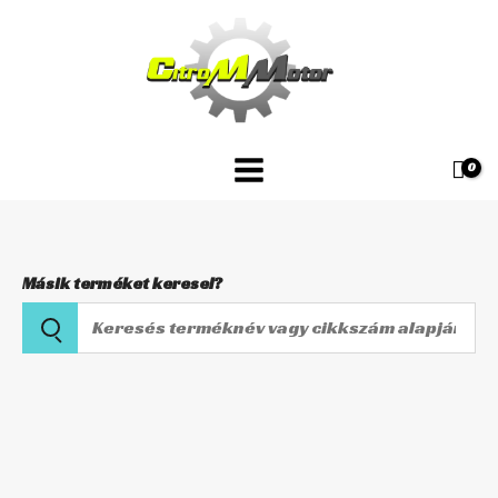
Skip
P40FORK455168
to
mennyiség
content
Másik terméket keresel?
Keresés
terméknév
vagy
TELESZKÓP
cikkszám
SZIMERING
alapján
P40FORK455168
mennyiség