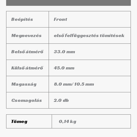
Beépítés
Front
Megnevezés
első felfüggesztés tömítések
Belső átmérő
33.0 mm
Külső átmérő
45.0 mm
Magasság
8.0 mm/
10.5 mm
Csomagolás
2.0 db
Tömeg
0,14 kg