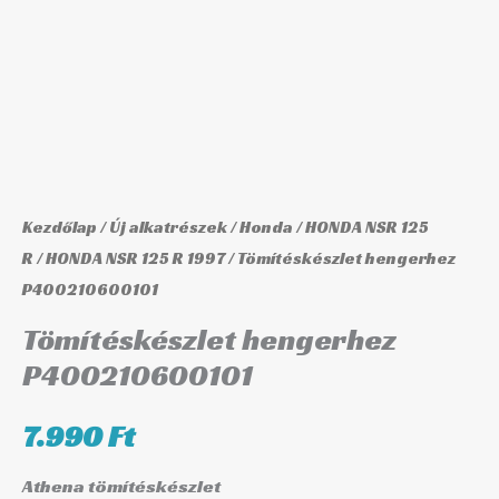
Kezdőlap
/
Új alkatrészek
/
Honda
/
HONDA NSR 125
R
/
HONDA NSR 125 R 1997
/ Tömítéskészlet hengerhez
P400210600101
Tömítéskészlet hengerhez
P400210600101
7.990
Ft
Athena tömítéskészlet