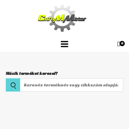
Skip
P400210600101
to
mennyiség
content
Másik terméket keresel?
Keresés
terméknév
vagy
Tömítéskészlet
cikkszám
hengerhez
alapján
P400210600101
mennyiség