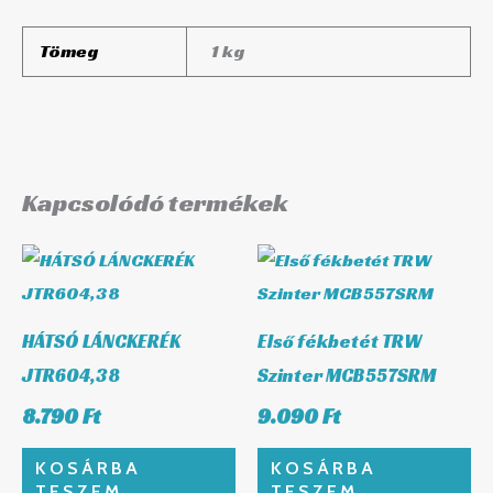
Tömeg
1 kg
Kapcsolódó termékek
HÁTSÓ LÁNCKERÉK
Első fékbetét TRW
JTR604,38
Szinter MCB557SRM
8.790
Ft
9.090
Ft
KOSÁRBA
KOSÁRBA
TESZEM
TESZEM