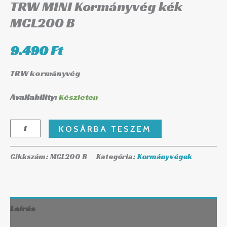
TRW MINI Kormányvég kék
MCL200 B
9.490
Ft
TRW kormányvég
Availability:
Készleten
KOSÁRBA TESZEM
Cikkszám:
MCL200 B
Kategória:
Kormányvégek
Leírás