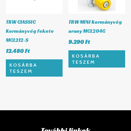
TRW ClASSIC
TRW MINI Kormányvég
Kormányvég fekete
arany MCL204G
MCL212-S
9.290
Ft
12.480
Ft
KOSÁRBA
TESZEM
KOSÁRBA
TESZEM
További linkek