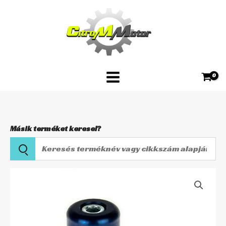
Skip
Kormányvég
to
kék
content
MCL200
B
mennyiség
Másik terméket keresel?
Keresés
terméknév
vagy
TRW
cikkszám
MINI
alapján
Kormányvég
kék