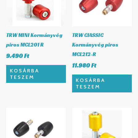
TRW MINI Kormányvég
TRW ClASSIC
piros MCL201 R
Kormányvég piros
MCL212-R
9.490
Ft
11.980
Ft
KOSÁRBA
TESZEM
KOSÁRBA
TESZEM