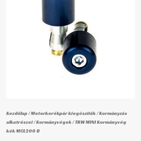
MCL200
B
mennyiség
Kezdőlap
/
Motorkerékpár kiegészítők
/
Kormányzás
alkatrészei
/
Kormányvégek
/ TRW MINI Kormányvég
kék MCL200 B