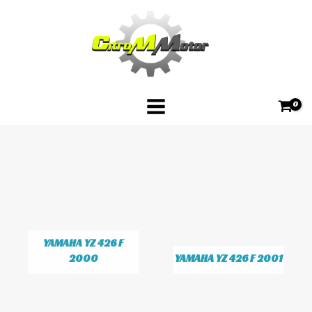
Skip
to
content
YAMAHA YZ 426 F
2000
YAMAHA YZ 426 F 2001