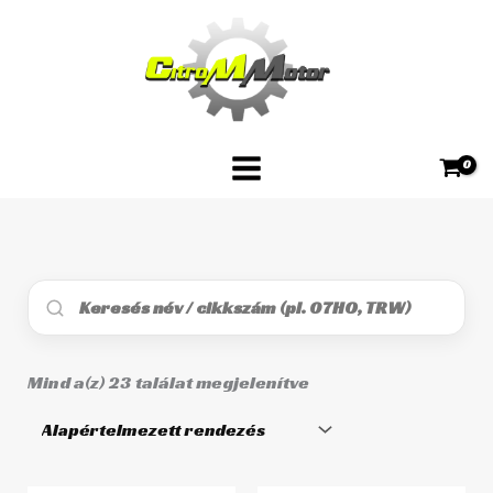
Skip
to
content
Mind a(z) 23 találat megjelenítve