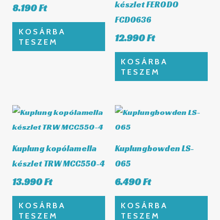
készlet FERODO
8.190
Ft
FCD0636
KOSÁRBA
12.990
Ft
TESZEM
KOSÁRBA
TESZEM
Kuplung kopólamella
Kuplungbowden LS-
készlet TRW MCC550-4
065
13.990
Ft
6.490
Ft
KOSÁRBA
KOSÁRBA
TESZEM
TESZEM