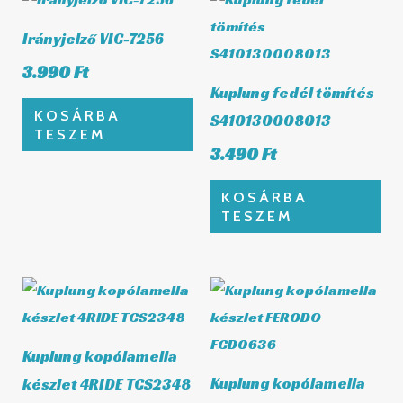
Irányjelző VIC-7256
3.990
Ft
Kuplung fedél tömítés
KOSÁRBA
S410130008013
TESZEM
3.490
Ft
KOSÁRBA
TESZEM
Kuplung kopólamella
Kuplung kopólamella
készlet 4RIDE TCS2348