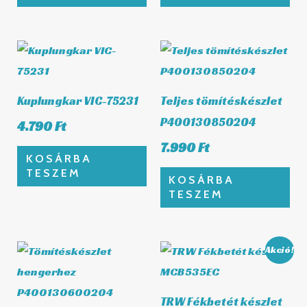
Kuplungkar VIC-75231
Teljes tömítéskészlet
P400130850204
4.790
Ft
7.990
Ft
KOSÁRBA
TESZEM
KOSÁRBA
TESZEM
Original
Current
Akció!
price
price
was:
is:
3.638 Ft.
3.127 Ft.
TRW Fékbetét készlet