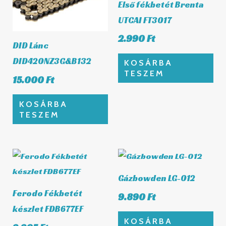
Első fékbetét Brenta
UTCAI FT3017
2.990
Ft
DID Lánc
DID420NZ3G&B132
KOSÁRBA
TESZEM
15.000
Ft
KOSÁRBA
TESZEM
Gázbowden LG-012
Ferodo Fékbetét
9.890
Ft
készlet FDB677EF
KOSÁRBA