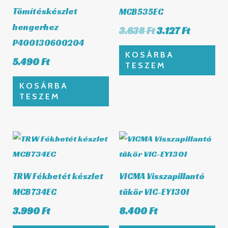
Tömítéskészlet
MCB535EC
hengerhez
3.638
Ft
3.127
Ft
P400130600204
KOSÁRBA
5.490
Ft
TESZEM
KOSÁRBA
TESZEM
TRW Fékbetét készlet
VICMA Visszapillantó
MCB734EC
tükör VIC-EY130I
3.990
Ft
8.400
Ft