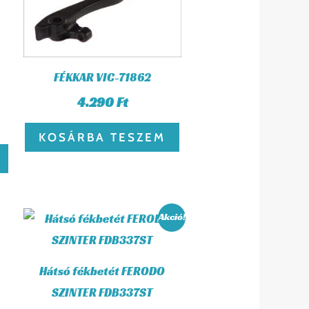
FÉKKAR VIC-71862
4.290
Ft
KOSÁRBA TESZEM
Original
Current
Akció!
price
price
was:
is:
10.980 Ft.
10.211 Ft.
Hátsó fékbetét FERODO
SZINTER FDB337ST