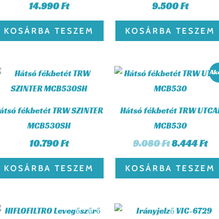
14.990
Ft
9.500
Ft
KOSÁRBA TESZEM
KOSÁRBA TESZEM
Original
Cu
Ak
price
pr
was:
is:
.
9.080 Ft.
8.
átsó fékbetét TRW SZINTER
Hátsó fékbetét TRW UTCA
MCB530SH
MCB530
10.790
Ft
9.080
Ft
8.444
Ft
KOSÁRBA TESZEM
KOSÁRBA TESZEM