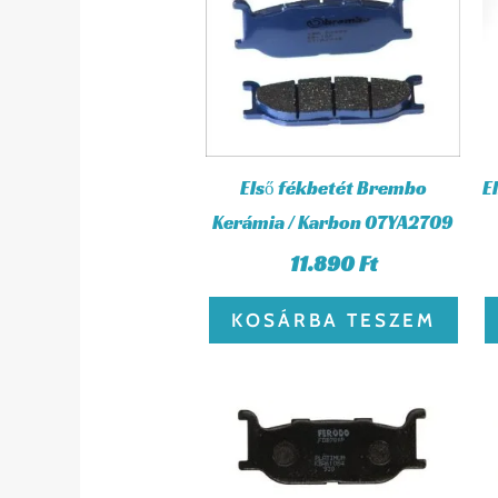
Első fékbetét Brembo
E
Kerámia / Karbon 07YA2709
11.890
Ft
KOSÁRBA TESZEM