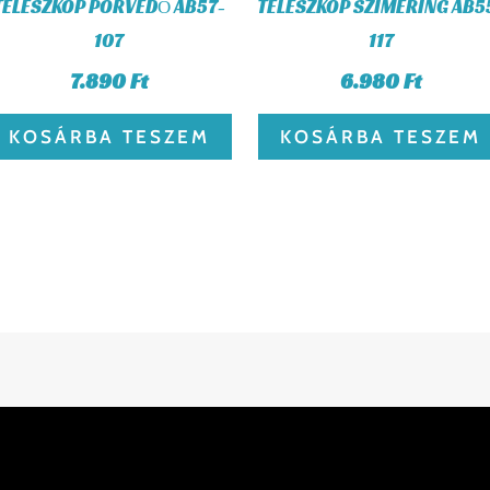
TELESZKÓP PORVÉDŐ AB57-
TELESZKÓP SZIMERING AB5
107
117
7.890
Ft
6.980
Ft
KOSÁRBA TESZEM
KOSÁRBA TESZEM