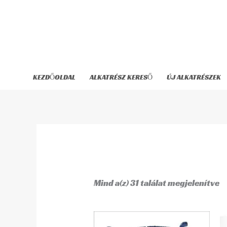
Skip
to
content
KEZDŐOLDAL
ALKATRÉSZ KERESŐ
ÚJ ALKATRÉSZEK
Mind a(z) 31 találat megjelenítve