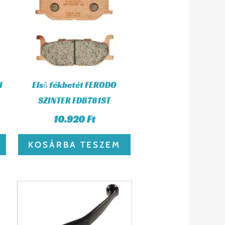
I
Első fékbetét FERODO
SZINTER FDB781ST
10.920
Ft
KOSÁRBA TESZEM