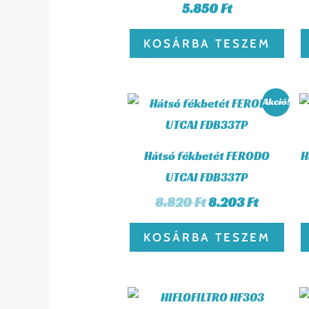
5.850
Ft
KOSÁRBA TESZEM
Original
Current
Akció!
price
price
was:
is:
8.820 Ft.
8.203 Ft
Hátsó fékbetét FERODO
H
UTCAI FDB337P
8.820
Ft
8.203
Ft
KOSÁRBA TESZEM