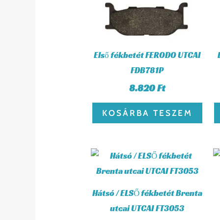
Első fékbetét FERODO UTCAI
FDB781P
8.820
Ft
KOSÁRBA TESZEM
Hátsó / ELSŐ fékbetét Brenta
utcai UTCAI FT3053