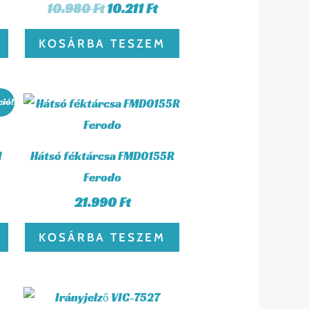
10.980
Ft
10.211
Ft
KOSÁRBA TESZEM
rrent
ció!
ice
444 Ft.
I
Hátsó féktárcsa FMD0155R
Ferodo
21.990
Ft
KOSÁRBA TESZEM