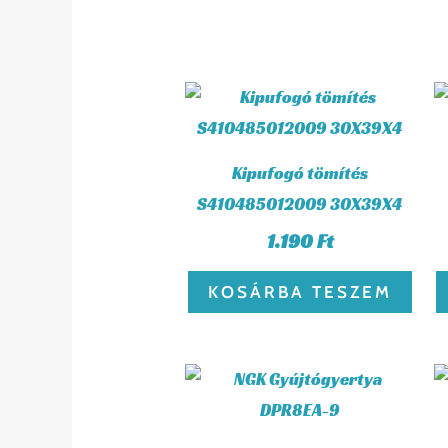
Kipufogó tömítés
S410485012009 30X39X4
1.190
Ft
KOSÁRBA TESZEM