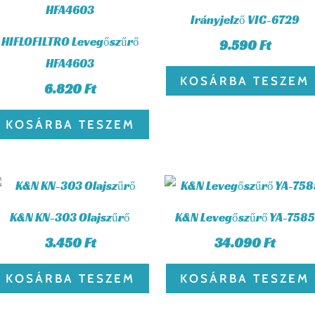
Irányjelző VIC-6729
HIFLOFILTRO Levegőszűrő
9.590
Ft
HFA4603
KOSÁRBA TESZEM
6.820
Ft
KOSÁRBA TESZEM
K&N KN-303 Olajszűrő
K&N Levegőszűrő YA-7585
3.450
Ft
34.090
Ft
KOSÁRBA TESZEM
KOSÁRBA TESZEM