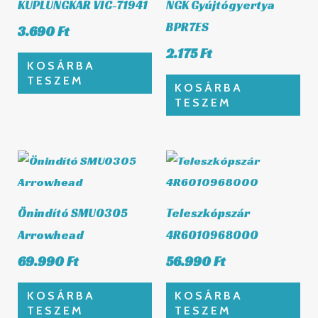
KUPLUNGKAR VIC-71941
NGK Gyújtógyertya
BPR7ES
3.690
Ft
2.175
Ft
KOSÁRBA
TESZEM
KOSÁRBA
TESZEM
Önindító SMU0305
Teleszkópszár
Arrowhead
4R6010968000
69.990
Ft
56.990
Ft
KOSÁRBA
KOSÁRBA
TESZEM
TESZEM