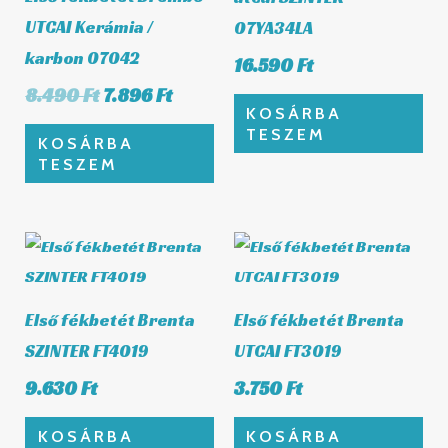
UTCAI Kerámia /
07YA34LA
karbon 07042
16.590
Ft
8.490
Ft
7.896
Ft
KOSÁRBA
TESZEM
KOSÁRBA
TESZEM
Első fékbetét Brenta
Első fékbetét Brenta
SZINTER FT4019
UTCAI FT3019
9.630
Ft
3.750
Ft
KOSÁRBA
KOSÁRBA