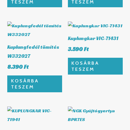
TESZEM
TESZEM
Kuplungkar VIC-71431
Kuplungfedél tömítés
3.590
Ft
W332027
KOSÁRBA
8.390
Ft
TESZEM
KOSÁRBA
TESZEM