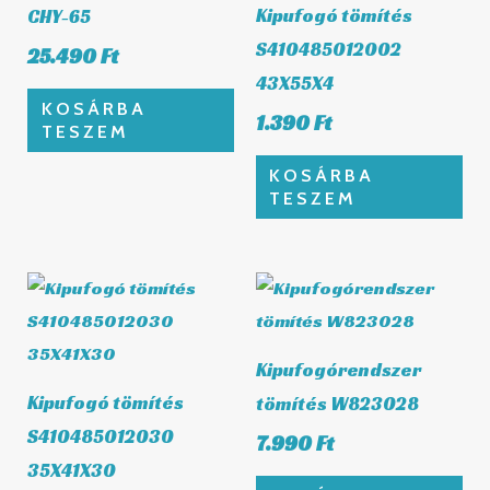
Kipufogó tömítés
CHY-65
S410485012002
25.490
Ft
43X55X4
KOSÁRBA
1.390
Ft
TESZEM
KOSÁRBA
TESZEM
Kipufogórendszer
Kipufogó tömítés
tömítés W823028
S410485012030
7.990
Ft
35X41X30