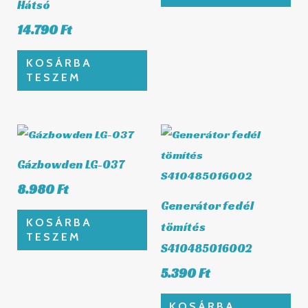
Hátsó
14.790
Ft
KOSÁRBA
TESZEM
Gázbowden LG-037
8.980
Ft
Generátor fedél
KOSÁRBA
tömítés
TESZEM
S410485016002
5.390
Ft
KOSÁRBA