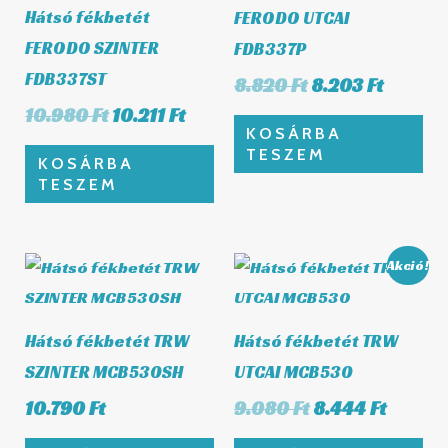
Hátsó fékbetét
FERODO UTCAI
FERODO SZINTER
FDB337P
FDB337ST
8.820
Ft
8.203
Ft
10.980
Ft
10.211
Ft
KOSÁRBA
TESZEM
KOSÁRBA
TESZEM
Original
Curren
Akció!
price
price
was:
is:
9.080 Ft.
8.444 F
Hátsó fékbetét TRW
Hátsó fékbetét TRW
SZINTER MCB530SH
UTCAI MCB530
10.790
Ft
9.080
Ft
8.444
Ft