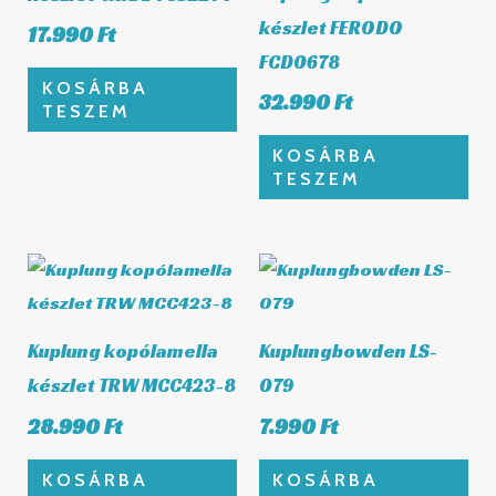
készlet FERODO
17.990
Ft
FCD0678
KOSÁRBA
32.990
Ft
TESZEM
KOSÁRBA
TESZEM
Kuplung kopólamella
Kuplungbowden LS-
készlet TRW MCC423-8
079
28.990
Ft
7.990
Ft
KOSÁRBA
KOSÁRBA