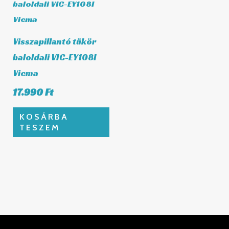
Visszapillantó tükör
baloldali VIC-EY108I
Vicma
17.990
Ft
KOSÁRBA
TESZEM