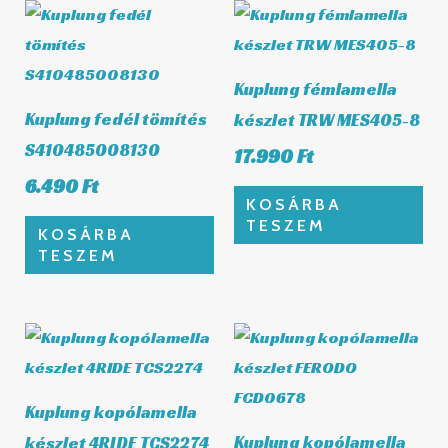
Kuplung fémlamella
Kuplung fedél tömítés
készlet TRW MES405-8
S410485008130
17.990
Ft
6.490
Ft
KOSÁRBA
TESZEM
KOSÁRBA
TESZEM
Kuplung kopólamella
Kuplung kopólamella
készlet 4RIDE TCS2274