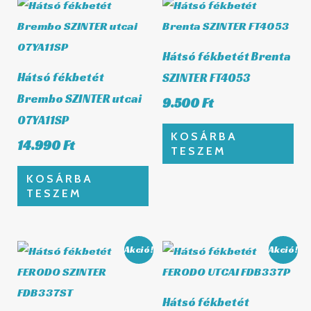
Hátsó fékbetét Brenta
Hátsó fékbetét
SZINTER FT4053
Brembo SZINTER utcai
9.500
Ft
07YA11SP
KOSÁRBA
14.990
Ft
TESZEM
KOSÁRBA
TESZEM
Original
Current
Original
Curren
Akció!
Akció!
price
price
price
price
was:
is:
was:
is:
10.980 Ft.
10.211 Ft.
8.820 Ft.
8.203 F
Hátsó fékbetét