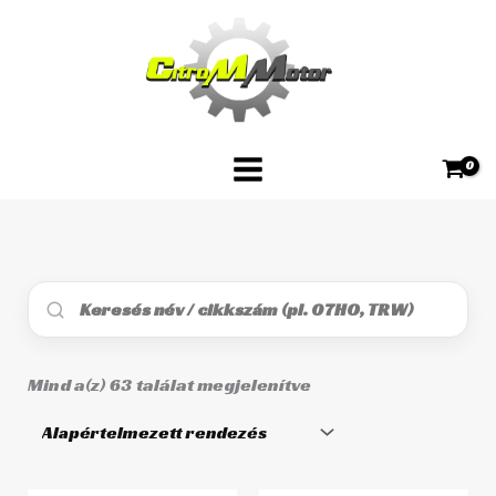
Skip
to
content
Mind a(z) 63 találat megjelenítve