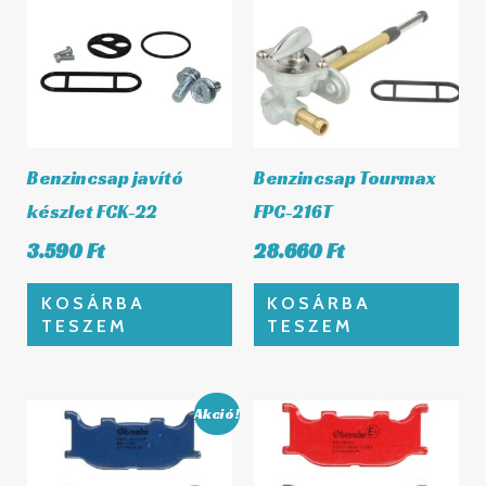
Benzincsap javító
Benzincsap Tourmax
készlet FCK-22
FPC-216T
3.590
Ft
28.660
Ft
KOSÁRBA
KOSÁRBA
TESZEM
TESZEM
Original
Current
Akció!
price
price
was:
is: