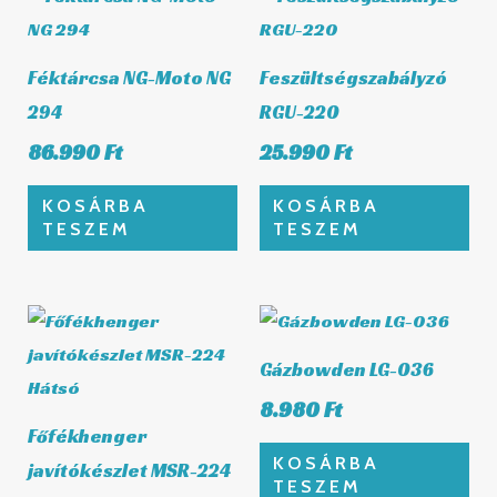
Féktárcsa NG-Moto NG
Feszültségszabályzó
294
RGU-220
86.990
Ft
25.990
Ft
KOSÁRBA
KOSÁRBA
TESZEM
TESZEM
Gázbowden LG-036
8.980
Ft
Főfékhenger
KOSÁRBA
javítókészlet MSR-224
TESZEM