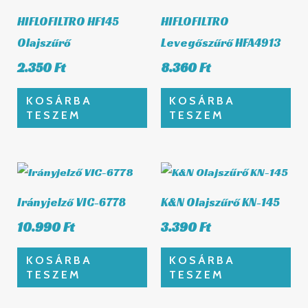
HIFLOFILTRO HF145
HIFLOFILTRO
Olajszűrő
Levegőszűrő HFA4913
2.350
Ft
8.360
Ft
KOSÁRBA
KOSÁRBA
TESZEM
TESZEM
Irányjelző VIC-6778
K&N Olajszűrő KN-145
10.990
Ft
3.390
Ft
KOSÁRBA
KOSÁRBA
TESZEM
TESZEM