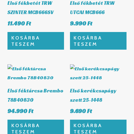
Első fékbetét TRW
Első fékbetét TRW
SZINTER MCB666SV
UTCAI MCB666
11.490
Ft
9.990
Ft
KOSÁRBA
KOSÁRBA
TESZEM
TESZEM
Első féktárcsa Brembo
Első kerékcsapágy
78B40830
szett 25-1448
94.990
Ft
9.690
Ft
KOSÁRBA
KOSÁRBA
TESZEM
TESZEM