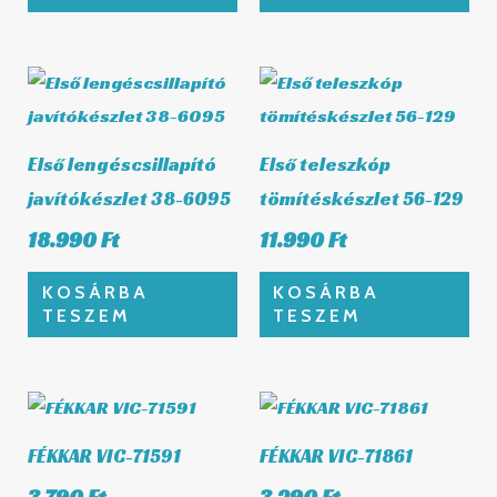
Első lengéscsillapító
Első teleszkóp
javítókészlet 38-6095
tömítéskészlet 56-129
18.990
Ft
11.990
Ft
KOSÁRBA
KOSÁRBA
TESZEM
TESZEM
FÉKKAR VIC-71591
FÉKKAR VIC-71861
3.790
Ft
3.290
Ft