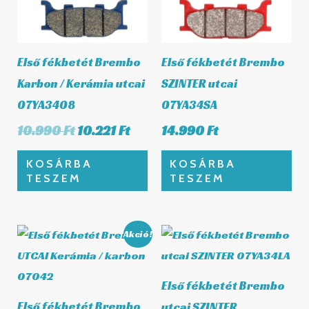
10.990 Ft.
10.221 Ft.
Első fékbetét Brembo
Első fékbetét Brembo
Karbon / Kerámia utcai
SZINTER utcai
07YA3408
07YA34SA
10.990
Ft
10.221
Ft
14.990
Ft
KOSÁRBA
KOSÁRBA
TESZEM
TESZEM
Original
Current
Akció!
price
price
was:
is:
8.490 Ft.
7.896 Ft.
Első fékbetét Brembo
Első fékbetét Brembo
utcai SZINTER