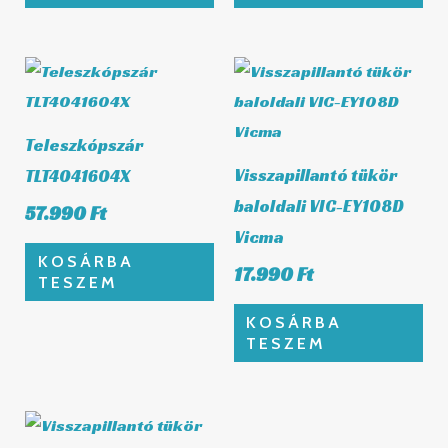
Teleszkópszár
Visszapillantó tükör
TLT4041604X
baloldali VIC-EY108D
57.990
Ft
Vicma
KOSÁRBA
17.990
Ft
TESZEM
KOSÁRBA
TESZEM