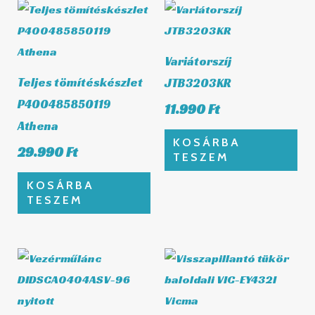
Variátorszíj
Teljes tömítéskészlet
JTB3203KR
P400485850119
11.990
Ft
Athena
KOSÁRBA
29.990
Ft
TESZEM
KOSÁRBA
TESZEM