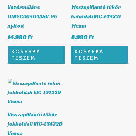
Vezérműlánc
Visszapillantó tükör
DIDSCA0404ASV-96
baloldali VIC-EY432I
nyitott
Vicma
14.990
Ft
8.990
Ft
KOSÁRBA
KOSÁRBA
TESZEM
TESZEM
Visszapillantó tükör
jobboldali VIC-EY432D
Vicma