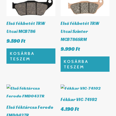
Első fékbetét TRW
Első fékbetét TRW
Utcai MCB786
Utcai Szinter
MCB786SRM
9.590
Ft
9.990
Ft
KOSÁRBA
TESZEM
KOSÁRBA
TESZEM
Fékkar VIC-74102
Első féktárcsa Ferodo
4.190
Ft
FMD0437R