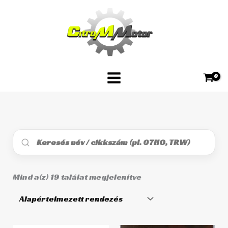
Skip
to
content
Mind a(z) 19 találat megjelenítve