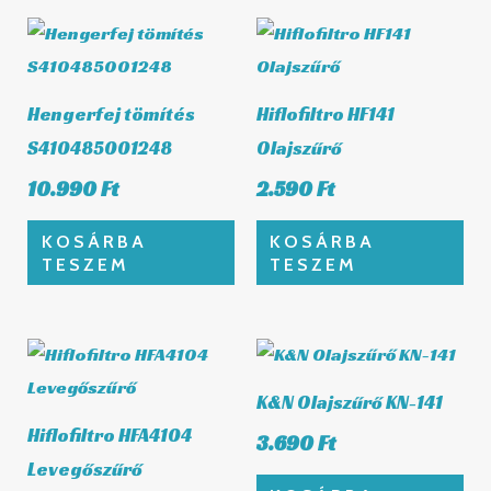
Hengerfej tömítés
Hiflofiltro HF141
S410485001248
Olajszűrő
10.990
Ft
2.590
Ft
KOSÁRBA
KOSÁRBA
TESZEM
TESZEM
K&N Olajszűrő KN-141
Hiflofiltro HFA4104
3.690
Ft
Levegőszűrő