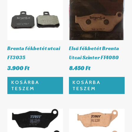
Brenta fékbetét utcai
Első fékbetét Brenta
FT3035
Utcai Szinter FT4080
3.900
Ft
8.450
Ft
KOSÁRBA
KOSÁRBA
TESZEM
TESZEM