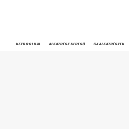
Skip
to
content
KEZDŐOLDAL
ALKATRÉSZ KERESŐ
ÚJ ALKATRÉSZEK