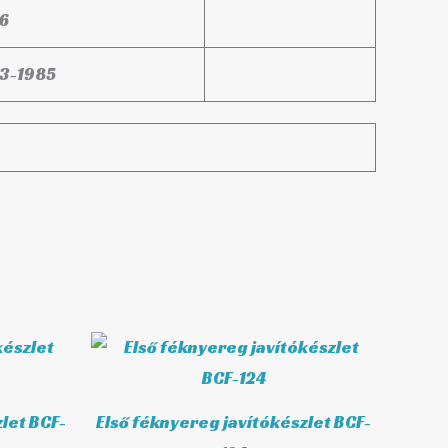
6
3-1985
let BCF-
Első féknyereg javítókészlet BCF-