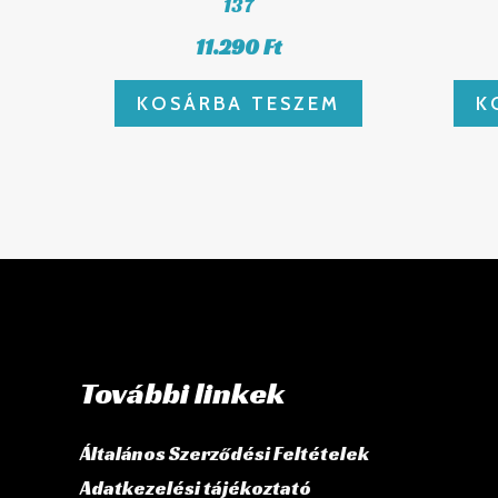
137
11.290
Ft
KOSÁRBA TESZEM
K
További linkek
Általános Szerződési Feltételek
Adatkezelési tájékoztató