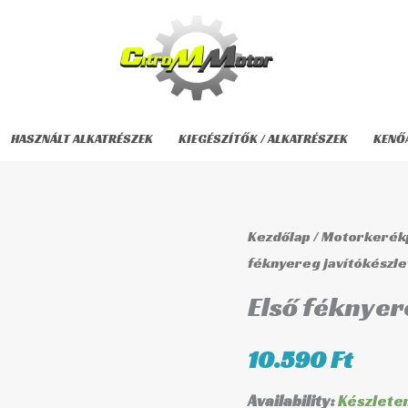
HASZNÁLT ALKATRÉSZEK
KIEGÉSZÍTŐK / ALKATRÉSZEK
KENŐ
Első
Kezdőlap
/
Motorkerékp
féknyereg
féknyereg javítókészle
javítókészlet
Első féknyer
BCF-
108
10.590
Ft
mennyiség
Availability:
Készlete