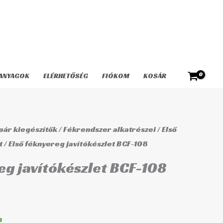
javítókészlet
BCF-
108
mennyiség
ANYAGOK
ELÉRHETŐSÉG
FIÓKOM
KOSÁR
ár kiegészítők
/
Fékrendszer alkatrészei
/
Első
t
/ Első féknyereg javítókészlet BCF-108
eg javítókészlet BCF-108
n