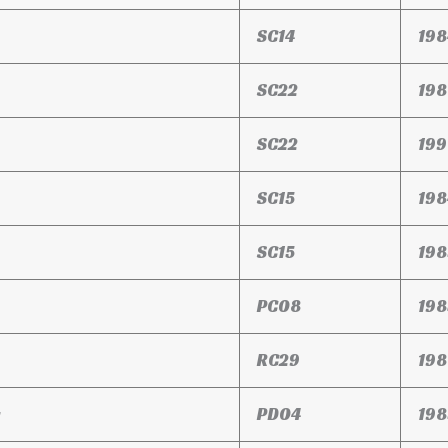
SC14
198
SC22
198
SC22
199
SC15
198
SC15
198
PC08
198
RC29
198
PD04
198