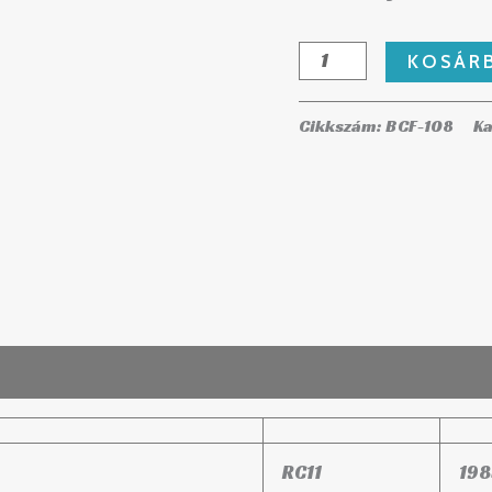
KOSÁR
Cikkszám:
BCF-108
Ka
RC11
198