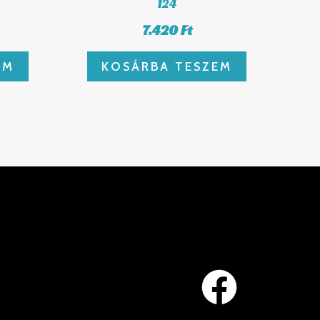
124
7.420
Ft
EM
KOSÁRBA TESZEM