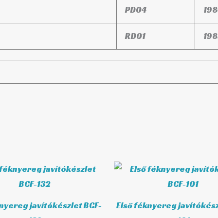
PD04
198
RD01
198
knyereg javítókészlet BCF-
Első féknyereg javítókész