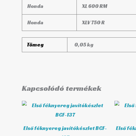
Honda
XL 600 RM
Honda
XLV 750 R
Tömeg
0,05 kg
Kapcsolódó termékek
Első féknyereg javítókészlet BCF-
Első fé