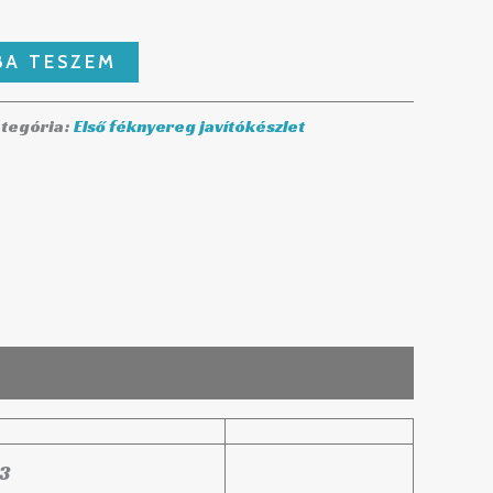
BA TESZEM
tegória:
Első féknyereg javítókészlet
3