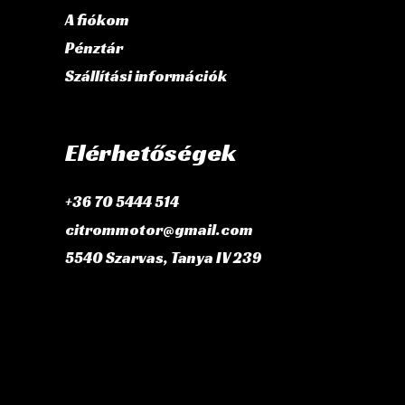
A fiókom
Pénztár
Szállítási információk
Elérhetőségek
+36 70 5444 514
citrommotor@gmail.com
5540 Szarvas, Tanya IV 239