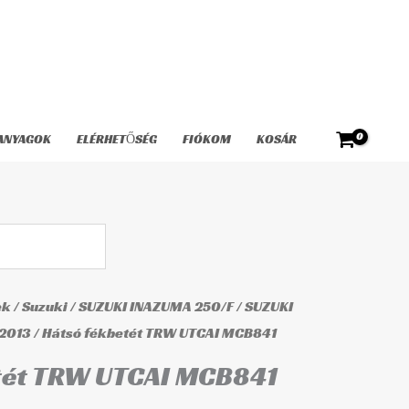
as:
is:
TRW
990 Ft.
9.291 Ft.
UTCAI
MCB841
mennyiség
ANYAGOK
ELÉRHETŐSÉG
FIÓKOM
KOSÁR
ek
/
Suzuki
/
SUZUKI INAZUMA 250/F
/
SUZUKI
nal
Current
2013
/ Hátsó fékbetét TRW UTCAI MCB841
price
tét TRW UTCAI MCB841
is: