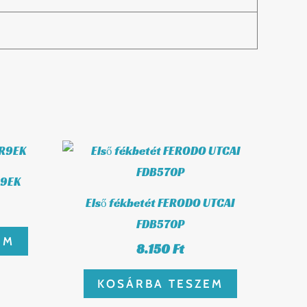
R9EK
Első fékbetét FERODO UTCAI
FDB570P
EM
8.150
Ft
KOSÁRBA TESZEM