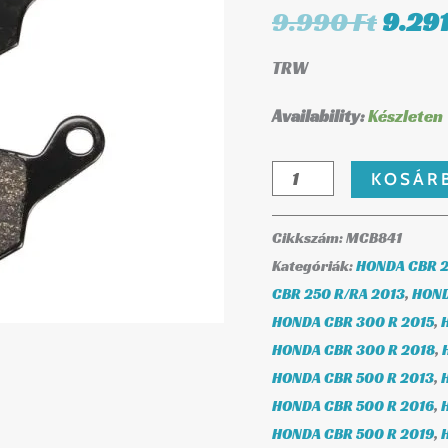
MCB841
9.990
Ft
9.29
9.990
mennyiség
TRW
Availability:
Készleten
KOSÁR
Cikkszám:
MCB841
Kategóriák:
HONDA CBR 2
CBR 250 R/RA 2013
,
HOND
HONDA CBR 300 R 2015
,
HONDA CBR 300 R 2018
,
HONDA CBR 500 R 2013
,
HONDA CBR 500 R 2016
,
HONDA CBR 500 R 2019
,