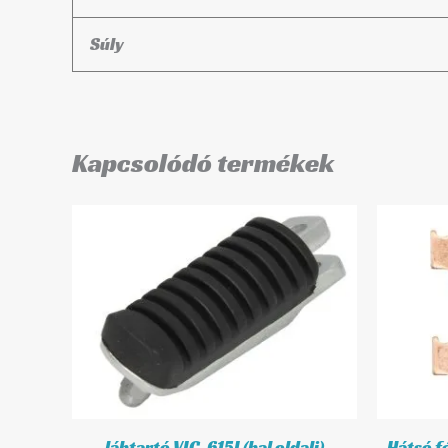
Súly
Kapcsolódó termékek
lábtartó VIC-615I (bal oldali)
Hátsó f