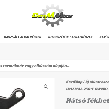
w
9.
HASZNÁLT ALKATRÉSZEK
KIEGÉSZÍTŐK / ALKATRÉSZEK
KENŐ
Hátsó
Kezdőlap
/
Új alkatrész
Origi
fékbetét
INAZUMA 250/F GW250 
price
TRW
Hátsó fékbe
UTCAI
was: