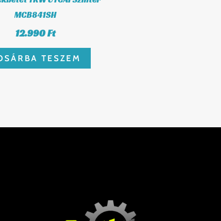
MCB841SH
12.990
Ft
OSÁRBA TESZEM