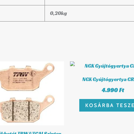
0,20
kg
NGK Gyújtógyertya C
4.990
Ft
KOSÁRBA TESZ
ékbetét TRW UTCAI Szinter