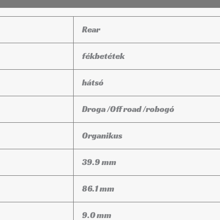
Rear
fékbetétek
hátsó
Droga /Off road /robogó
Organikus
39.9 mm
86.1 mm
9.0 mm