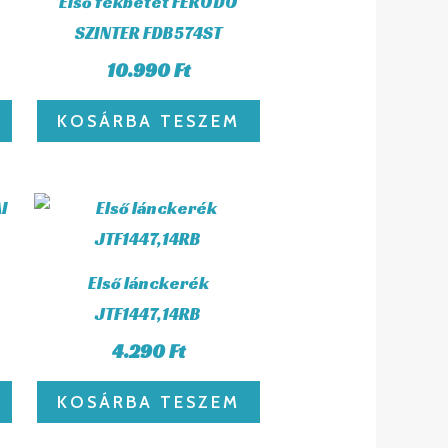
Első fékbetét FERODO
SZINTER FDB574ST
10.990
Ft
KOSÁRBA TESZEM
Első lánckerék
JTF1447,14RB
4.290
Ft
KOSÁRBA TESZEM