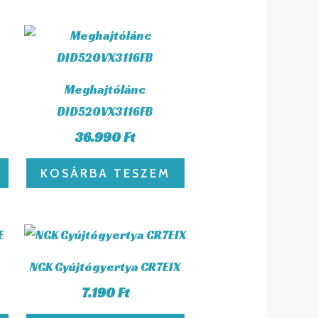
Meghajtólánc
DID520VX3116FB
36.990
Ft
KOSÁRBA TESZEM
NGK Gyújtógyertya CR7EIX
7.190
Ft