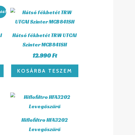
rrent
ció!
ice
91 Ft.
I
Hátsó fékbetét TRW UTCAI
Szinter MCB841SH
12.990
Ft
KOSÁRBA TESZEM
Hiflofiltro HFA3202
Levegőszűrő