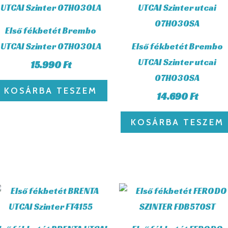
Első fékbetét Brembo
UTCAI Szinter 07HO30LA
Első fékbetét Brembo
UTCAI Szinter utcai
15.990
Ft
07HO30SA
KOSÁRBA TESZEM
14.690
Ft
KOSÁRBA TESZEM