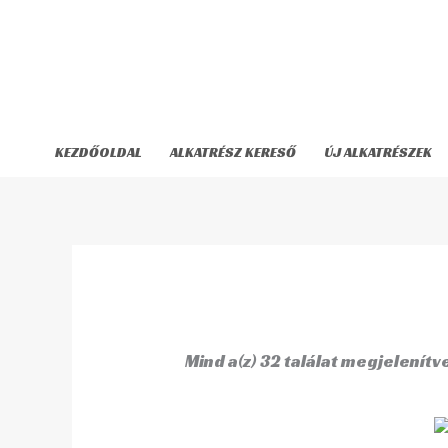
Skip
to
content
KEZDŐOLDAL
ALKATRÉSZ KERESŐ
ÚJ ALKATRÉSZEK
Mind a(z) 32 találat megjelenítv