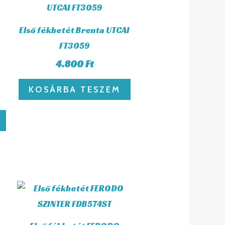
Első fékbetét Brenta UTCAI
FT3059
4.800
Ft
KOSÁRBA TESZEM