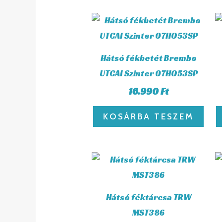
Hátsó fékbetét Brembo
UTCAI Szinter 07HO53SP
16.990
Ft
KOSÁRBA TESZEM
Hátsó féktárcsa TRW
MST386