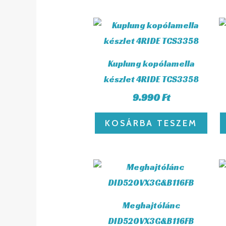
Kuplung kopólamella
készlet 4RIDE TCS3358
9.990
Ft
KOSÁRBA TESZEM
Meghajtólánc
DID520VX3G&B116FB