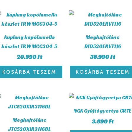
Kuplung kopólamella
Meghajtólánc
készlet TRW MCC304-5
DID520ERVT116
20.990
Ft
36.990
Ft
KOSÁRBA TESZEM
KOSÁRBA TESZEM
NGK Gyújtógyertya CR7E
Meghajtólánc
3.890
Ft
JTC520X1R3116DL