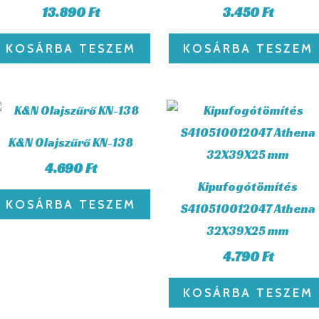
13.890
Ft
3.450
Ft
KOSÁRBA TESZEM
KOSÁRBA TESZEM
K&N Olajszűrő KN-138
4.690
Ft
Kipufogótömítés
KOSÁRBA TESZEM
S410510012047 Athena
32X39X25 mm
4.790
Ft
KOSÁRBA TESZEM