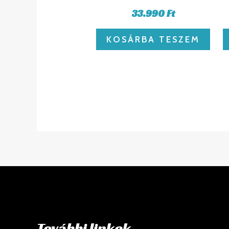
33.990
Ft
KOSÁRBA TESZEM
További linkek