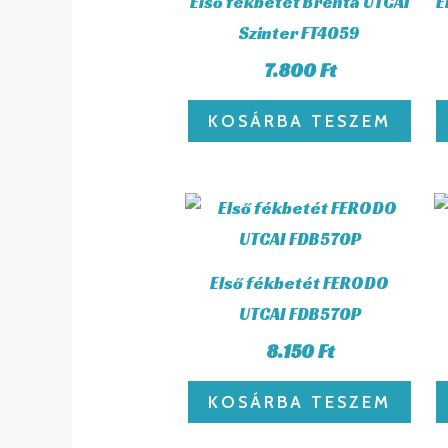
Első fékbetét Brenta UTCAI
E
Szinter FT4059
7.800
Ft
KOSÁRBA TESZEM
Első fékbetét FERODO
UTCAI FDB570P
8.150
Ft
KOSÁRBA TESZEM