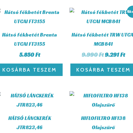
Original
Cu
Ak
price
pr
was:
is:
9.990 Ft.
9.2
Hátsó fékbetét Brenta
Hátsó fékbetét TRW UTCA
UTCAI FT3155
MCB841
5.850
Ft
9.990
Ft
9.291
Ft
KOSÁRBA TESZEM
KOSÁRBA TESZEM
HÁTSÓ LÁNCKERÉK
HIFLOFILTRO HF138
JTR823,46
Olajszűrő