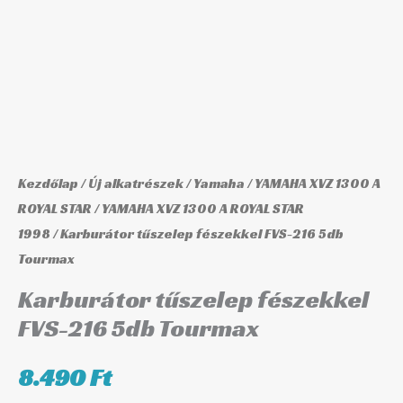
216
5db
Tourmax
mennyiség
Kezdőlap
/
Új alkatrészek
/
Yamaha
/
YAMAHA XVZ 1300 A
ROYAL STAR
/
YAMAHA XVZ 1300 A ROYAL STAR
1998
/ Karburátor tűszelep fészekkel FVS-216 5db
Tourmax
Karburátor tűszelep fészekkel
FVS-216 5db Tourmax
8.490
Ft