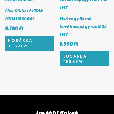
Első fékbetét TRW
Első vagy Hátsó
UTCAI MCB542
kerékcsapágy szett 25-
9.790
Ft
1147
KOSÁRBA
5.990
Ft
TESZEM
KOSÁRBA
TESZEM
További linkek