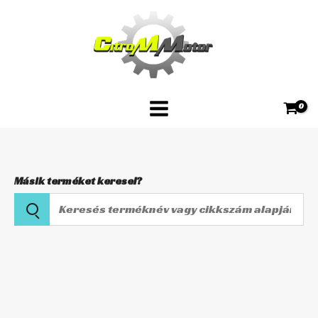
Skip
fészekkel
to
FVS-
content
216
5db
Tourmax
mennyiség
Másik terméket keresel?
Keresés
terméknév
vagy
Karburátor
cikkszám
tűszelep
alapján
fészekkel
FVS-