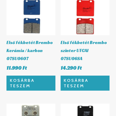
Első fékbetét Brembo
Első fékbetét Brembo
Kerámia / karbon
szinter UTCAI
07SU0607
07SU06SA
11.990
Ft
14.290
Ft
KOSÁRBA
KOSÁRBA
TESZEM
TESZEM