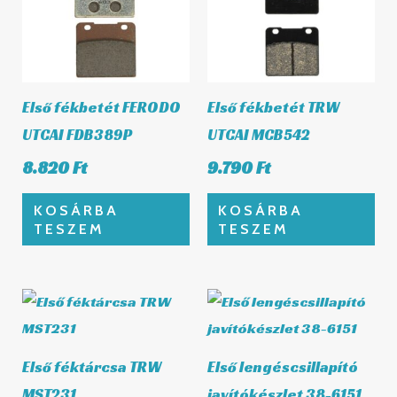
Első fékbetét FERODO
Első fékbetét TRW
UTCAI FDB389P
UTCAI MCB542
8.820
Ft
9.790
Ft
KOSÁRBA
KOSÁRBA
TESZEM
TESZEM
Első féktárcsa TRW
Első lengéscsillapító
MST231
javítókészlet 38-6151