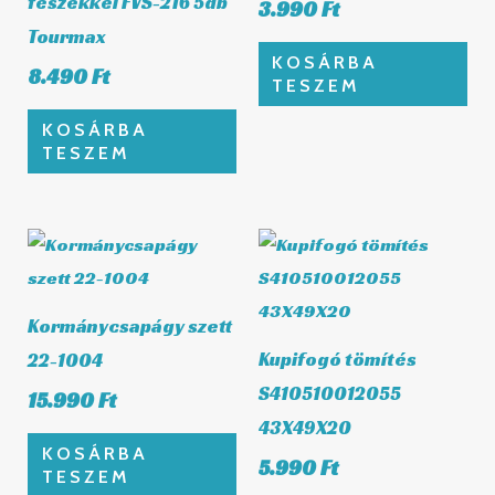
fészekkel FVS-216 5db
3.990
Ft
Tourmax
KOSÁRBA
8.490
Ft
TESZEM
KOSÁRBA
TESZEM
Kormánycsapágy szett
Kupifogó tömítés
22-1004
S410510012055
15.990
Ft
43X49X20
KOSÁRBA
5.990
Ft
TESZEM