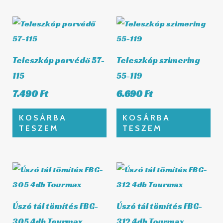
Teleszkóp porvédő 57-
Teleszkóp szimering
115
55-119
7.490
Ft
6.690
Ft
KOSÁRBA
KOSÁRBA
TESZEM
TESZEM
Úszó tál tömítés FBG-
Úszó tál tömítés FBG-
305 4db Tourmax
312 4db Tourmax