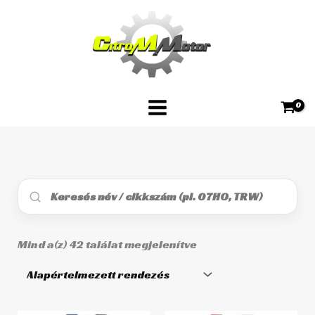
Skip
to
content
Mind a(z) 42 találat megjelenítve