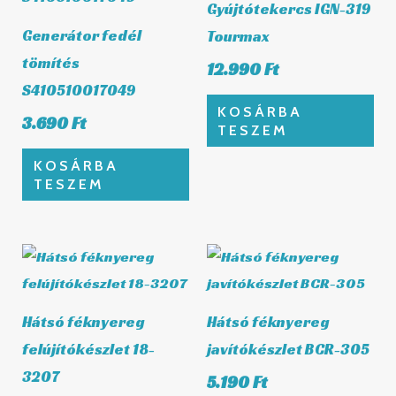
Gyújtótekercs IGN-319
Generátor fedél
Tourmax
tömítés
12.990
Ft
S410510017049
KOSÁRBA
3.690
Ft
TESZEM
KOSÁRBA
TESZEM
Hátsó féknyereg
Hátsó féknyereg
felújítókészlet 18-
javítókészlet BCR-305
3207
5.190
Ft