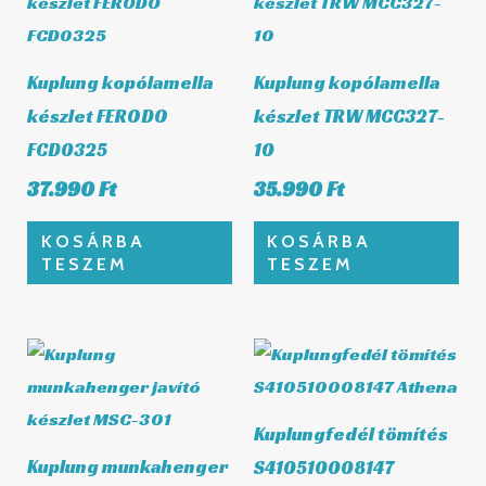
Kuplung kopólamella
Kuplung kopólamella
készlet FERODO
készlet TRW MCC327-
FCD0325
10
37.990
Ft
35.990
Ft
KOSÁRBA
KOSÁRBA
TESZEM
TESZEM
Kuplungfedél tömítés
Kuplung munkahenger
S410510008147