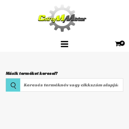
Skip
SU-
to
1399
content
mennyiség
Másik terméket keresel?
Keresés
terméknév
vagy
K&N
cikkszám
Levegőszűrő
alapján
SU-
1399