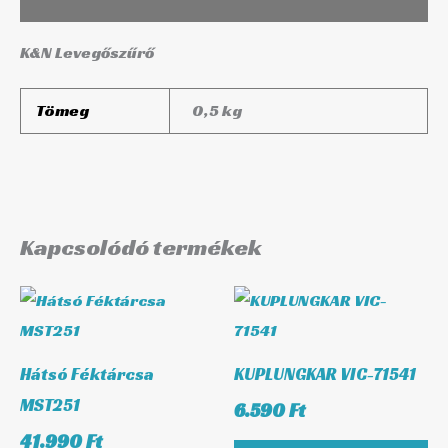
K&N Levegőszűrő
Tömeg
0,5 kg
Kapcsolódó termékek
Hátsó Féktárcsa
KUPLUNGKAR VIC-71541
MST251
6.590
Ft
41.990
Ft