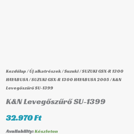
mennyiség
Kezdőlap
/
Új alkatrészek
/
Suzuki
/
SUZUKI GSX-R 1300
HAYABUSA
/
SUZUKI GSX-R 1300 HAYABUSA 2005
/ K&N
Levegőszűrő SU-1399
K&N Levegőszűrő SU-1399
32.970
Ft
Availability:
Készleten