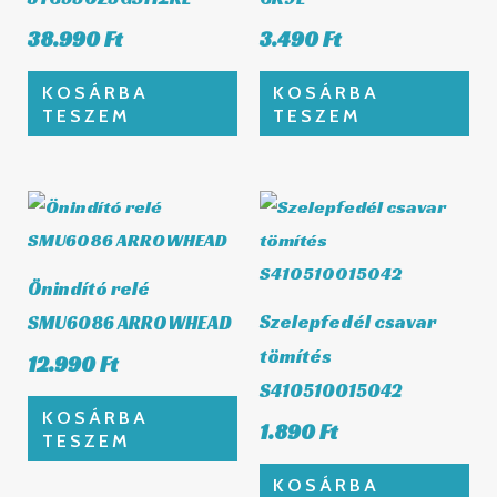
38.990
Ft
3.490
Ft
KOSÁRBA
KOSÁRBA
TESZEM
TESZEM
Önindító relé
Szelepfedél csavar
SMU6086 ARROWHEAD
tömítés
12.990
Ft
S410510015042
KOSÁRBA
1.890
Ft
TESZEM
KOSÁRBA