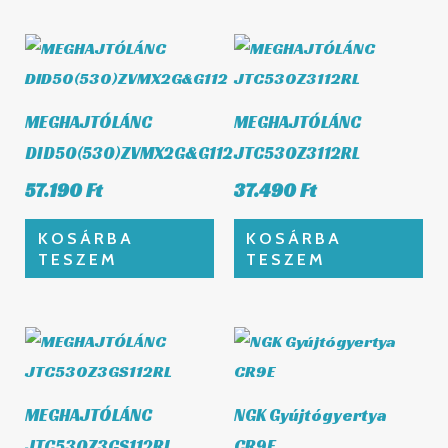
MEGHAJTÓLÁNC
MEGHAJTÓLÁNC
DID50(530)ZVMX2G&G112
JTC530Z3112RL
57.190
Ft
37.490
Ft
KOSÁRBA
KOSÁRBA
TESZEM
TESZEM
MEGHAJTÓLÁNC
NGK Gyújtógyertya
JTC530Z3GS112RL
CR9E