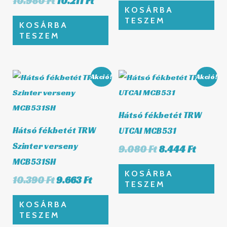
10.980
Ft
10.211
Ft
KOSÁRBA
TESZEM
KOSÁRBA
TESZEM
Original
Current
Original
Curren
Akció!
Akció!
price
price
price
price
was:
is:
was:
is:
10.390 Ft.
9.663 Ft.
9.080 Ft.
8.444 F
Hátsó fékbetét TRW
Hátsó fékbetét TRW
UTCAI MCB531
Szinter verseny
9.080
Ft
8.444
Ft
MCB531SH
KOSÁRBA
10.390
Ft
9.663
Ft
TESZEM
KOSÁRBA
TESZEM