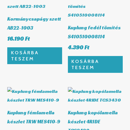
Kormánycsapágy szett
Kuplung fedél tömítés
AB22-1003
S410510008114
16.190
Ft
4.390
Ft
KOSÁRBA
TESZEM
KOSÁRBA
TESZEM
Kuplung fémlamella
Kuplung kopólamella
készlet TRW MES410-9
készlet 4RIDE