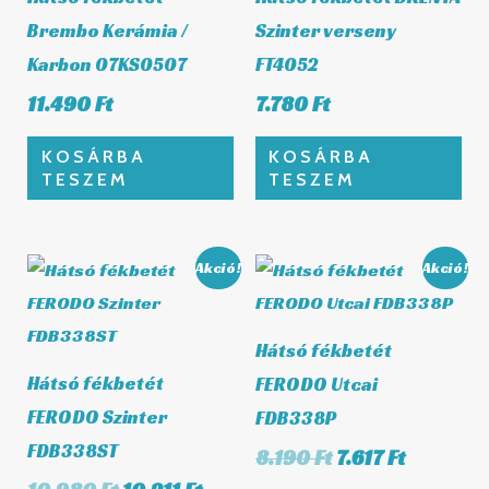
Brembo Kerámia /
Szinter verseny
Karbon 07KS0507
FT4052
11.490
Ft
7.780
Ft
KOSÁRBA
KOSÁRBA
TESZEM
TESZEM
Original
Current
Original
Current
Akció!
Akció!
price
price
price
price
was:
is:
was:
is:
10.980 Ft.
10.211 Ft.
8.190 Ft.
7.617 Ft.
Hátsó fékbetét
Hátsó fékbetét
FERODO Utcai
FERODO Szinter
FDB338P
FDB338ST
8.190
Ft
7.617
Ft