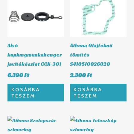
Alsó
Athena Olajteknő
kuplungmunkahenger
tömítés
javítókészlet CCK-301
S410510026020
6.390
Ft
2.300
Ft
KOSÁRBA
KOSÁRBA
TESZEM
TESZEM