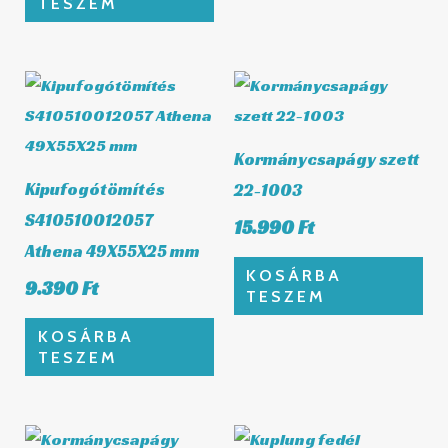
TESZEM
Kormánycsapágy szett
Kipufogótömítés
22-1003
S410510012057
15.990
Ft
Athena 49X55X25 mm
KOSÁRBA
9.390
Ft
TESZEM
KOSÁRBA
TESZEM