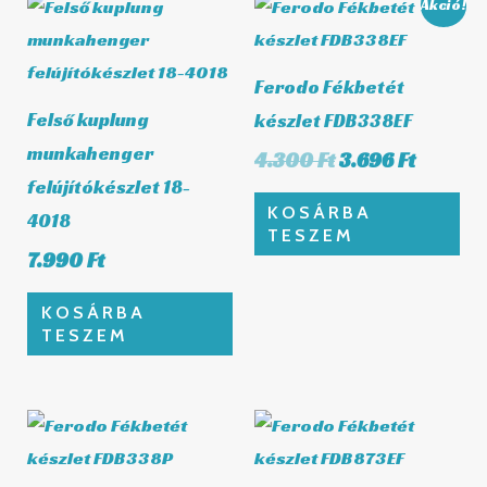
Original
Curren
Akció!
price
price
was:
is:
4.300 Ft.
3.696 Ft
Ferodo Fékbetét
Felső kuplung
készlet FDB338EF
munkahenger
4.300
Ft
3.696
Ft
felújítókészlet 18-
KOSÁRBA
4018
TESZEM
7.990
Ft
KOSÁRBA
TESZEM