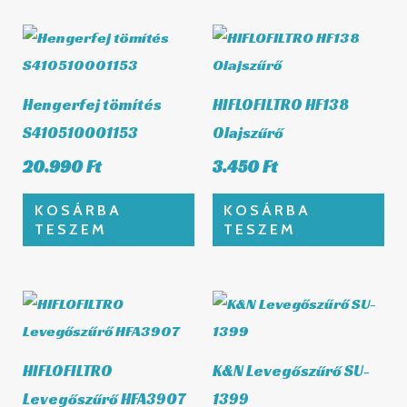
Hengerfej tömítés
HIFLOFILTRO HF138
S410510001153
Olajszűrő
20.990
Ft
3.450
Ft
KOSÁRBA
KOSÁRBA
TESZEM
TESZEM
HIFLOFILTRO
K&N Levegőszűrő SU-
Levegőszűrő HFA3907
1399