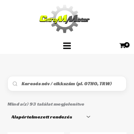
Skip
to
content
Mind a(z) 93 találat megjelenítve