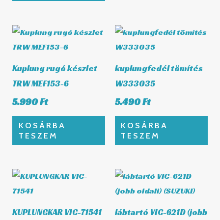
Kuplung rugó készlet
kuplungfedél tömítés
TRW MEF153-6
W333035
5.990
Ft
5.490
Ft
KOSÁRBA
KOSÁRBA
TESZEM
TESZEM
KUPLUNGKAR VIC-71541
lábtartó VIC-621D (jobb