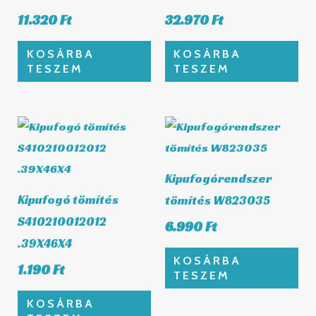
11.320
Ft
32.970
Ft
KOSÁRBA
KOSÁRBA
TESZEM
TESZEM
Kipufogórendszer
Kipufogó tömítés
tömítés W823035
S410210012012
6.990
Ft
.39X46X4
KOSÁRBA
1.190
Ft
TESZEM
KOSÁRBA