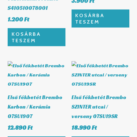
3.900
Ft
S410510078001
KOSÁRBA
1.200
Ft
TESZEM
KOSÁRBA
TESZEM
Első fékbetét Brembo
Első fékbetét Brembo
Karbon / Kerámia
SZINTER utcai /
07SU1907
verseny 07SU19SR
12.890
Ft
18.990
Ft