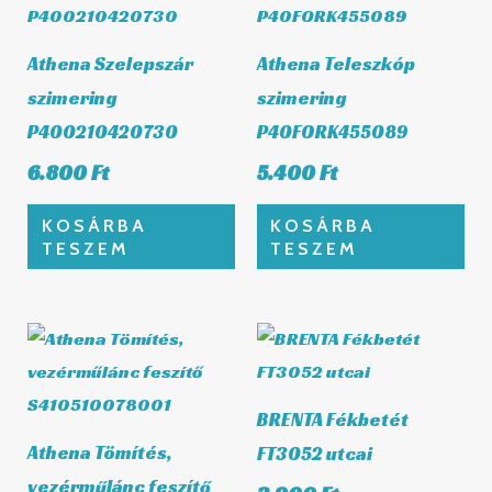
Athena Szelepszár
Athena Teleszkóp
szimering
szimering
P400210420730
P40FORK455089
6.800
Ft
5.400
Ft
KOSÁRBA
KOSÁRBA
TESZEM
TESZEM
BRENTA Fékbetét
Athena Tömítés,
FT3052 utcai
vezérműlánc feszítő