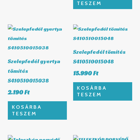
TESZEM
Szelepfedél tömítés
Szelepfedél gyertya
S410510015048
tömítés
15.990
Ft
S410510015038
KOSÁRBA
2.190
Ft
TESZEM
KOSÁRBA
TESZEM