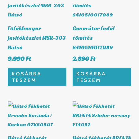
Főfékhenger
Generátor fedél
javítókészlet MSR-303
tömítés
Hátsó
S410510017089
9.990
Ft
2.890
Ft
KOSÁRBA
KOSÁRBA
TESZEM
TESZEM
Hátsó fékbetét
Hátsó fékbetét BRENTA