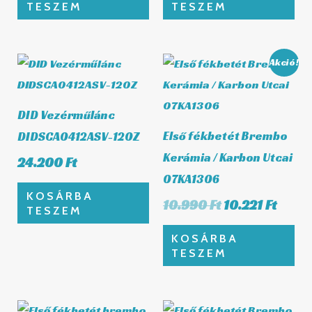
TESZEM
TESZEM
Original
Curre
Akció!
price
price
was:
is:
10.990 Ft.
10.221
DID Vezérműlánc
Első fékbetét Brembo
DIDSCA0412ASV-120Z
Kerámia / Karbon Utcai
24.200
Ft
07KA1306
KOSÁRBA
10.990
Ft
10.221
Ft
TESZEM
KOSÁRBA
TESZEM