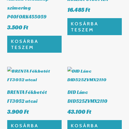
szimering
16.485
Ft
P40FORK455059
KOSÁRBA
3.500
Ft
TESZEM
KOSÁRBA
TESZEM
BRENTA Fékbetét
DID Lánc
FT3052 utcai
DID525ZVMX2110
3.900
Ft
43.100
Ft
KOSÁRBA
KOSÁRBA