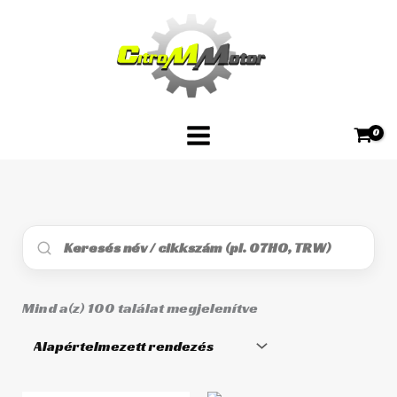
Skip
to
content
Mind a(z) 100 találat megjelenítve