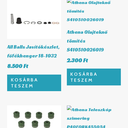
Athena Olajteknő
tömítés
All Balls Javítókészlet,
S410510026019
főfékhenger 18-1032
2.300
Ft
8.500
Ft
KOSÁRBA
KOSÁRBA
TESZEM
TESZEM