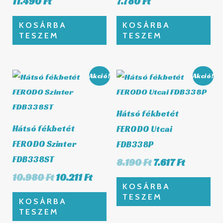
11.490
Ft
7.780
Ft
KOSÁRBA
KOSÁRBA
TESZEM
TESZEM
Original
Current
Original
Current
Akció!
Akció!
price
price
price
price
was:
is:
was:
is:
10.980 Ft.
10.211 Ft.
8.190 Ft.
7.617 Ft.
Hátsó fékbetét
Hátsó fékbetét
FERODO Utcai
FERODO Szinter
FDB338P
FDB338ST
8.190
Ft
7.617
Ft
10.980
Ft
10.211
Ft
KOSÁRBA
TESZEM
KOSÁRBA
TESZEM