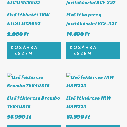
Első fékbetét TRW
Első féknyereg
UTCAI MCB602
javítókészlet BCF-327
9.080
Ft
14.690
Ft
KOSÁRBA
KOSÁRBA
TESZEM
TESZEM
Első féktárcsa Brembo
Első féktárcsa TRW
78B40875
MSW223
95.990
Ft
81.990
Ft