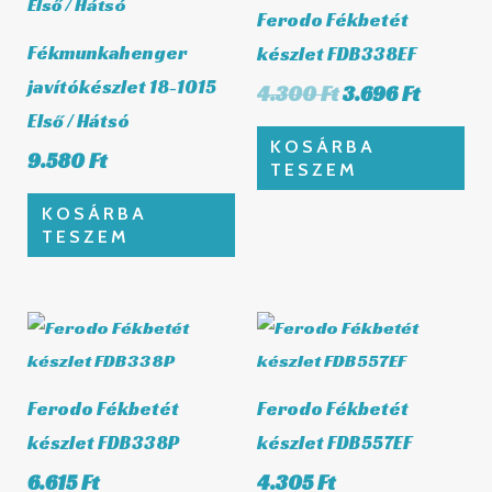
4.300 Ft.
3.696 Ft
Ferodo Fékbetét
Fékmunkahenger
készlet FDB338EF
javítókészlet 18-1015
4.300
Ft
3.696
Ft
Első / Hátsó
KOSÁRBA
9.580
Ft
TESZEM
KOSÁRBA
TESZEM
Ferodo Fékbetét
Ferodo Fékbetét
készlet FDB338P
készlet FDB557EF
6.615
Ft
4.305
Ft