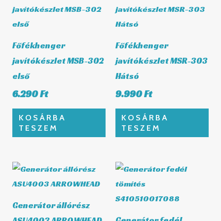
Főfékhenger
Főfékhenger
javítókészlet MSB-302
javítókészlet MSR-303
első
Hátsó
6.290
Ft
9.990
Ft
KOSÁRBA
KOSÁRBA
TESZEM
TESZEM
Generátor állórész
Generátor fedél
ASU4003 ARROWHEAD