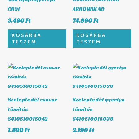
CR9E
ARROWHEAD
3.490
Ft
74.990
Ft
KOSÁRBA
KOSÁRBA
TESZEM
TESZEM
Szelepfedél csavar
Szelepfedél gyertya
tömítés
tömítés
S410510015042
S410510015038
1.890
Ft
2.190
Ft