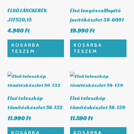
ELSŐ LÁNCKERÉK
Első lengéscsillapító
JTF520,15
javítókészlet 38-6091
4.980
Ft
19.990
Ft
KOSÁRBA
KOSÁRBA
TESZEM
TESZEM
Első teleszkóp
Első teleszkóp
tömítéskészlet 56-132
tömítéskészlet 56-139
11.990
Ft
11.590
Ft
KOSÁRBA
KOSÁRBA