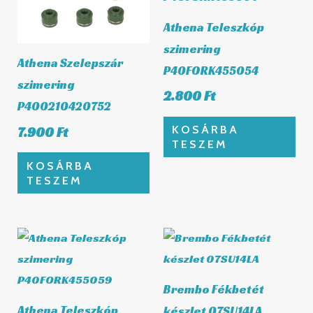
Athena Teleszkóp
szimering
Athena Szelepszár
P40FORK455054
szimering
2.800
Ft
P400210420752
KOSÁRBA
7.900
Ft
TESZEM
KOSÁRBA
TESZEM
Brembo Fékbetét
Athena Teleszkóp
készlet 07SU14LA