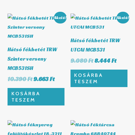
Original
Current
Original
Curren
Akció!
Akció!
price
price
price
price
was:
is:
was:
is:
10.390 Ft.
9.663 Ft.
9.080 Ft.
8.444 F
Hátsó fékbetét TRW
Hátsó fékbetét TRW
UTCAI MCB531
Szinter verseny
9.080
Ft
8.444
Ft
MCB531SH
KOSÁRBA
10.390
Ft
9.663
Ft
TESZEM
KOSÁRBA
TESZEM