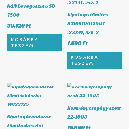
K&N Levegőszűrő SU-
Kipufogó tömítés
7500
S410510012007
30.120
Ft
.33X41, 5×5, 3
KOSÁRBA
1.690
Ft
TESZEM
KOSÁRBA
TESZEM
Kormánycsapágy szett
Kipufogórendszer
22-1003
tömítéskészlet
15.990
Ft