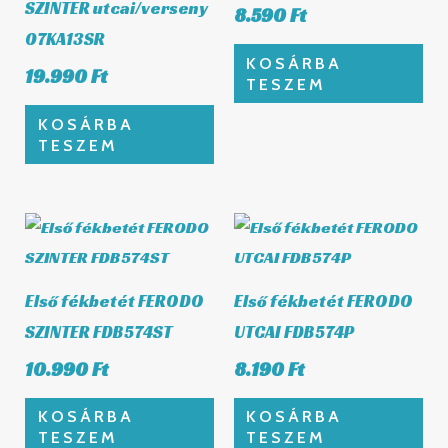
SZINTER utcai/verseny
8.590
Ft
07KA13SR
KOSÁRBA
19.990
Ft
TESZEM
KOSÁRBA
TESZEM
Első fékbetét FERODO
Első fékbetét FERODO
SZINTER FDB574ST
UTCAI FDB574P
10.990
Ft
8.190
Ft
KOSÁRBA
KOSÁRBA
TESZEM
TESZEM