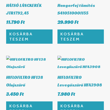
HÁTSÓ LÁNCKERÉK
Hengerfej tömítés
JTR1792,45
S410510001155
11.790
Ft
29.990
Ft
KOSÁRBA
KOSÁRBA
TESZEM
TESZEM
HIFLOFILTRO HF138
HIFLOFILTRO
Olajszűrő
Levegőszűrő HFA3908
3.450
Ft
7.980
Ft
KOSÁRBA
KOSÁRBA