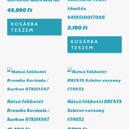
tömítés
44.990
Ft
S410510017088
KOSÁRBA
3.190
Ft
TESZEM
KOSÁRBA
TESZEM
Hátsó fékbetét
Hátsó fékbetét BRENTA
Brembo Kerámia /
Szinter verseny
Karbon 07KS0507
FT4052