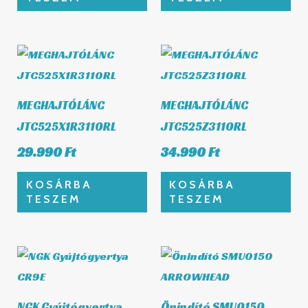
MEGHAJTÓLÁNC
MEGHAJTÓLÁNC
JTC525X1R3110RL
JTC525Z3110RL
29.990
Ft
34.990
Ft
KOSÁRBA
KOSÁRBA
TESZEM
TESZEM
NGK Gyújtógyertya
Önindító SMU0150