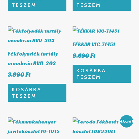
TESZEM
TESZEM
FÉKKAR VIC-71451
Fékfolyadék tartály
9.690
Ft
membrán RVD-302
KOSÁRBA
3.990
Ft
TESZEM
KOSÁRBA
TESZEM
Original
Curren
Akció!
price
price
was:
is: