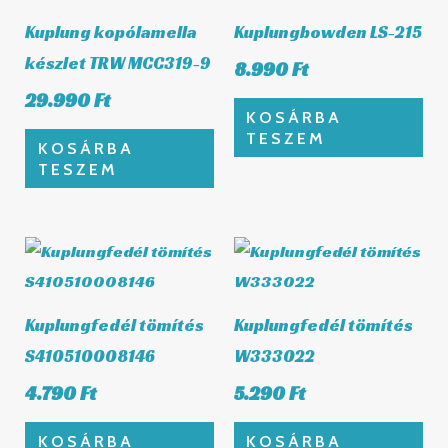
Kuplung kopólamella
Kuplungbowden LS-215
készlet TRW MCC319-9
8.990
Ft
29.990
Ft
KOSÁRBA
TESZEM
KOSÁRBA
TESZEM
Kuplungfedél tömítés
Kuplungfedél tömítés
S410510008146
W333022
4.790
Ft
5.290
Ft
KOSÁRBA
KOSÁRBA