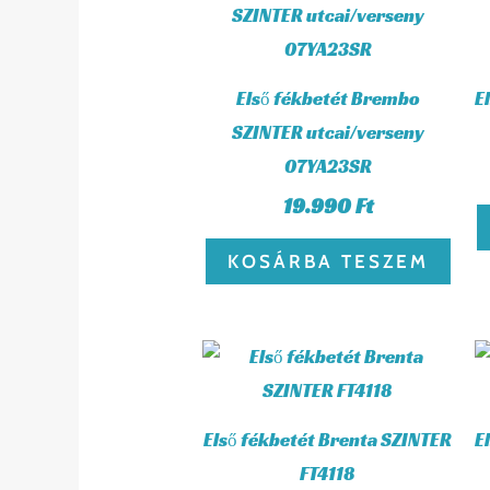
Első fékbetét Brembo
E
SZINTER utcai/verseny
07YA23SR
19.990
Ft
KOSÁRBA TESZEM
Első fékbetét Brenta SZINTER
E
FT4118