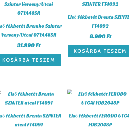
Első fékbetét Brenta SZINT
lső fékbetét Brembo Szinter
FT4092
Verseny/Utcai 07YA46SR
8.900
Ft
31.990
Ft
KOSÁRBA TESZEM
KOSÁRBA TESZEM
lső fékbetét Brenta SZINTER
Első fékbetét FERODO UTC
utcai FT4091
FDB2048P