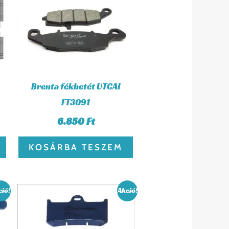
Brenta fékbetét UTCAI
FT3091
6.850
Ft
KOSÁRBA TESZEM
rrent
Original
Current
ció!
Akció!
ice
price
price
was:
is:
663 Ft.
10.390 Ft.
9.663 Ft.