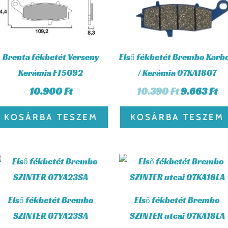
Brenta fékbetét Verseny
Első fékbetét Brembo Karb
Kerámia FT5092
/ Kerámia 07KA1807
10.900
Ft
10.390
Ft
9.663
Ft
KOSÁRBA TESZEM
KOSÁRBA TESZEM
Első fékbetét Brembo
Első fékbetét Brembo
SZINTER 07YA23SA
SZINTER utcai 07KA18LA