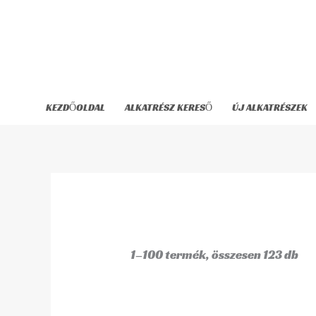
Skip
to
content
KEZDŐOLDAL
ALKATRÉSZ KERESŐ
ÚJ ALKATRÉSZEK
1–100 termék, összesen 123 db