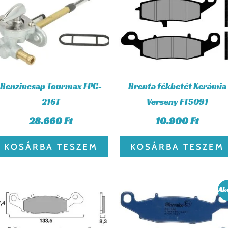
Benzincsap Tourmax FPC-
Brenta fékbetét Kerámia
216T
Verseny FT5091
28.660
Ft
10.900
Ft
KOSÁRBA TESZEM
KOSÁRBA TESZEM
Original
Cu
Ak
price
pr
was:
is:
10.390 Ft.
9.