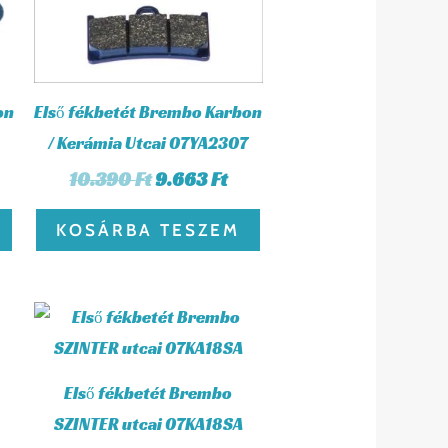
on
Első fékbetét Brembo Karbon
/ Kerámia Utcai 07YA2307
10.390
Ft
9.663
Ft
KOSÁRBA TESZEM
Első fékbetét Brembo
SZINTER utcai 07KA18SA